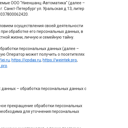
аемые ООО "Ниеншанц-Автоматика" (далее –
г. Санкт-Петербург ул. Уральская д.13, литер
1037800062420.
ловием осуществления своей деятельности
при обработке его персональных данных, в
тной жизни, личную и семейную тайну.
бработки персональных данных (далее –
рую Оператор может получить о посетителях
/iei.ru
,
https://icpdas.ru
,
https://weintek.pro
,
.pro
.
данных – обработка персональных данных с
ное прекращение обработки персональных
 необходима для уточнения персональных