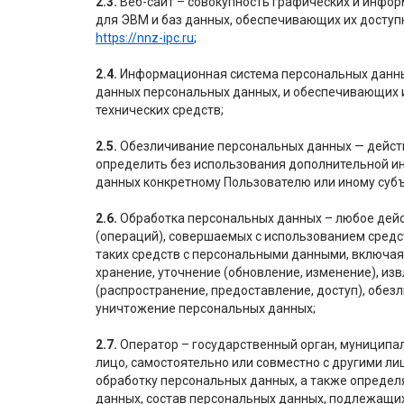
2.3.
Веб-сайт – совокупность графических и инфо
для ЭВМ и баз данных, обеспечивающих их доступн
https://nnz-ipc.ru
;
2.4.
Информационная система персональных данны
данных персональных данных, и обеспечивающих 
технических средств;
2.5.
Обезличивание персональных данных — действ
определить без использования дополнительной 
данных конкретному Пользователю или иному суб
2.6.
Обработка персональных данных – любое дейс
(операций), совершаемых с использованием средс
таких средств с персональными данными, включая 
хранение, уточнение (обновление, изменение), из
(распространение, предоставление, доступ), обез
уничтожение персональных данных;
2.7.
Оператор – государственный орган, муниципа
лицо, самостоятельно или совместно с другими л
обработку персональных данных, а также опреде
данных, состав персональных данных, подлежащих