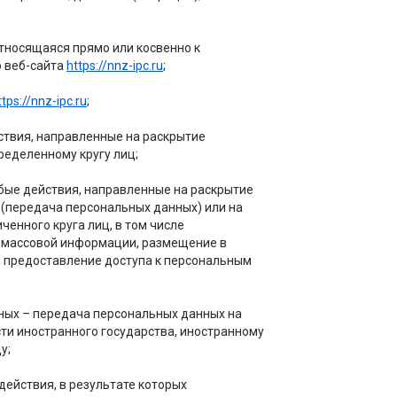
носящаяся прямо или косвенно к
 веб-сайта
https://nnz-ipc.ru
;
ttps://nnz-ipc.ru
;
твия, направленные на раскрытие
еделенному кругу лиц;
ые действия, направленные на раскрытие
(передача персональных данных) или на
енного круга лиц, в том числе
 массовой информации, размещение в
 предоставление доступа к персональным
ных – передача персональных данных на
ти иностранного государства, иностранному
у;
ействия, в результате которых