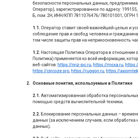
безопасности персональных данных, предприним
Оператор), зарегистрированное по адресу: 199155, 
Б, пом. 2Н, ИНН/КПП 7811076476/780101001, ОГРН 
1.1.
Оператор ставит своей важнейшей целью и ус
соблюдение прав и свобод человека и гражданина 
том числе защиты прав на неприкосновенность час
1.2.
Настоящая Политика Оператора в отношении о
Политика) применяется ко всей информации, кото
веб-сайтов:
https://nnz-ipc.ru
,
https://moxa.ru
,
https:/
https://cincoze.pro
,
https://ruggon.ru
,
https://axiomtek
Основные понятия, используемые в Политике
2.1.
Автоматизированная обработка персональных 
помощью средств вычислительной техники;
2.2.
Блокирование персональных данных – времен
данных (за исключением случаев, если обработка
данных);