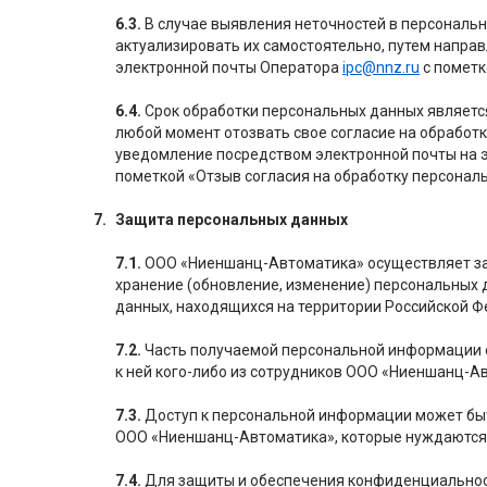
6.3.
В случае выявления неточностей в персональ
актуализировать их самостоятельно, путем напра
электронной почты Оператора
ipc@nnz.ru
с пометк
6.4.
Срок обработки персональных данных являетс
любой момент отозвать свое согласие на обработ
уведомление посредством электронной почты на 
пометкой «Отзыв согласия на обработку персонал
Защита персональных данных
7.1.
ООО «Ниеншанц-Автоматика» осуществляет зап
хранение (обновление, изменение) персональных 
данных, находящихся на территории Российской Ф
7.2.
Часть получаемой персональной информации 
к ней кого-либо из сотрудников ООО «Ниеншанц-А
7.3.
Доступ к персональной информации может быт
ООО «Ниеншанц-Автоматика», которые нуждаются 
7.4.
Для защиты и обеспечения конфиденциальнос