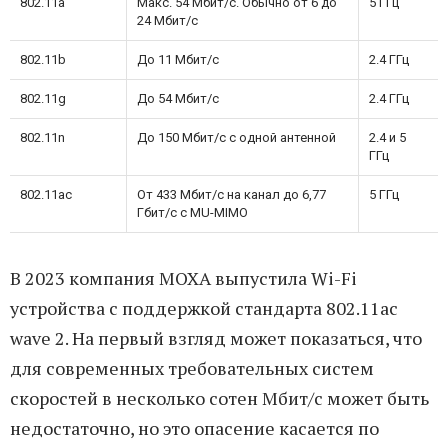
802.11a
Макс. 54 Мбит/с. Обычно от 6 до
5 ГГц
24 Мбит/с
802.11b
До 11 Мбит/с
2.4 ГГц
802.11g
До 54 Мбит/с
2.4 ГГц
802.11n
До 150 Мбит/с с одной антенной
2.4 и 5
ГГц
802.11ac
От 433 Мбит/с на канал до 6,77
5 ГГц
Гбит/с с MU-MIMO
В 2023 компания MOXA выпустила Wi-Fi
устройства с поддержкой стандарта 802.11ac
wave 2. На первый взгляд может показаться, что
для современных требовательных систем
скоростей в несколько сотен Мбит/с может быть
недостаточно, но это опасение касается по