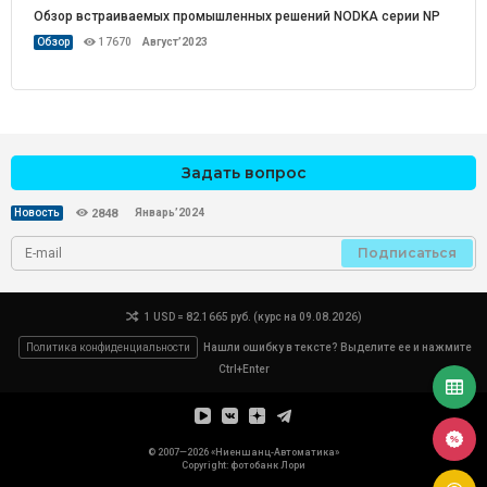
Обзор встраиваемых промышленных решений NODKA серии NP
Обзор
17670
Август’2023
Задать вопрос
Январь’2024
Новость
2848
Подписаться
1 USD = 82.1665 руб. (курс на 09.08.2026)
Политика конфиденциальности
Нашли ошибку в тексте? Выделите ее и нажмите
Ctrl+Enter
© 2007—2026 «Ниеншанц-Автоматика»
Copyright: фотобанк
Лори