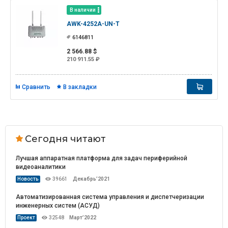
В наличии
AWK-4252A-UN-T
6146811
2 566.88 $
210 911.55 ₽
Сравнить
В закладки
Сегодня читают
Лучшая аппаратная платформа для задач периферийной
видеоаналитики
Новость
39661
Декабрь’2021
Автоматизированная система управления и диспетчеризации
инженерных систем (АСУД)
Проект
32548
Март’2022