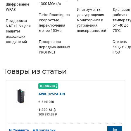
1300 Мбит/с
Шифрование
WPA3
Инструменты
Диапазон
Turbo Roaming со
для упрощения
рабочих
скоростью
мониторинга и
температ
Поддержка
переключения
устранения
от -40 до
NAT «1-N» для
менее 150мс
неисправностей
75°C
защиты
исходящих
соединений
Прозрачная
Степень
передача данных
защиты д
PROFINET
IP68
Товары из статьи
В наличии
AWK-3252A-UN
6141960
1 220.61 $
100 293.25 ₽
Сравнить
В закладки