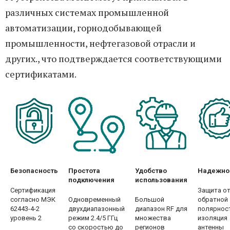
различных системах промышленной
автоматизации, горнодобывающей
промышленности, нефтегазовой отрасли и
других., что подтверждается соответствующими
сертификатами.
Безопасность
Простота
Удобство
Надежно
подключения
использования
Сертификация
Защита о
согласно МЭК
Одновременный
Большой
обратной
62443-4-2
двухдиапазонный
диапазон RF для
полярност
уровень 2
режим 2.4/5 ГГц
множества
изоляция
со скоростью до
регионов
антенны