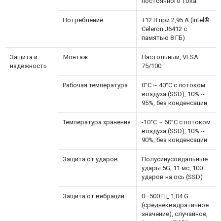
постоянного тока
Потребление
+12 В при 2,95 А (Intel®
Celeron J6412 с
памятью 8 ГБ)
Защита и
Монтаж
Настольный, VESA
надежность
75/100
Рабочая температура
0°C ~ 40°C с потоком
воздуха (SSD), 10% ~
95%, без конденсации
Температура хранения
-10°C ~ 60°C с потоком
воздуха (SSD), 10% ~
90%, без конденсации
Защита от ударов
Полусинусоидальные
удары 5G, 11 мс, 100
ударов на ось (SSD)
Защита от вибраций
0–500 Гц, 1,04 G
(среднеквадратичное
значение), случайное,