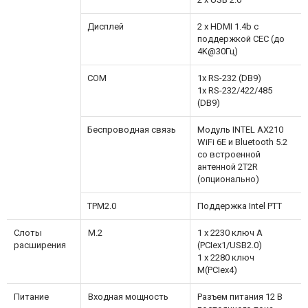
Дисплей
2 x HDMI 1.4b с
поддержкой CEC (до
4K@30Гц)
COM
1x RS-232 (DB9)
1x RS-232/422/485
(DB9)
Беспроводная связь
Модуль INTEL AX210
WiFi 6E и Bluetooth 5.2
со встроенной
антенной 2T2R
(опционально)
TPM2.0
Поддержка Intel PTT
Слоты
M.2
1 x 2230 ключ A
расширения
(PCIex1/USB2.0)
1 x 2280 ключ
M(PCIex4)
Питание
Входная мощность
Разъем питания 12 В