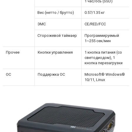
1 час/ось (SSD)
Вес (нетто / брутто)
0.57/1.35 кг
ЭМС
CE/RED/FCC
Сторожевой таймаер
Программируемый
1~255 сек/мин
Прочее
Кнопки управления
1 кнопка питания (со
светодиодом), 1
кнопка перезагрузки
ОС
Поддержка ОС
Microsoft® Windows®
10/11, Linux