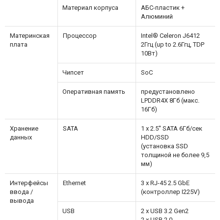
Материал корпуса
АБС-пластик +
Алюминий
Материнская
Процессор
Intel® Celeron J6412
плата
2Ггц (up to 2.6Ггц, TDP
10Вт)
Чипсет
SoC
Оперативная память
предустановлено
LPDDR4X 8Гб (макс.
16Гб)
Хранение
SATA
1 x 2.5'' SATA 6Гб/сек
данных
HDD/SSD
(установка SSD
толщиной не более 9,5
мм)
Интерфейсы
Ethernet
3 x RJ-45 2.5 GbE
ввода /
(контроллер I225V)
вывода
USB
2 x USB 3.2 Gen2
2 x USB 2.0