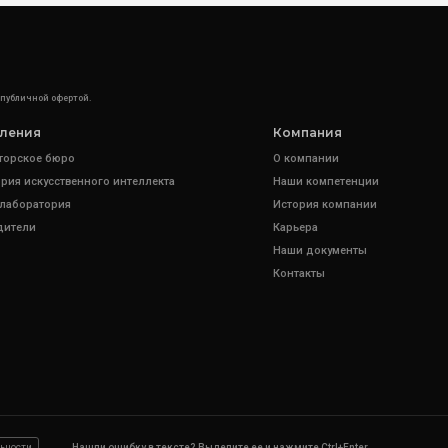
 публичной офертой.
ления
Компания
торское бюро
О компании
рия искусственного интеллекта
Наши компетенции
 лаборатория
История компании
дители
Карьера
Наши документы
Контакты
ьности
Нашли ошибку в тексте? Выделите ее и нажмите Ctrl+Enter