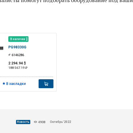
В наличии
PG98330G
6146286
2 294.94 $
188 567.19 ₽
В закладки
Октябрь’2022
Новость
4908