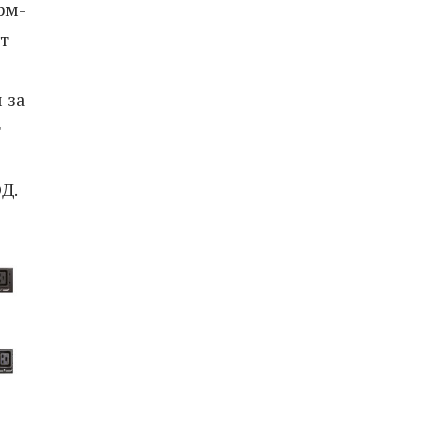
рм-
т
 за
т
Д.