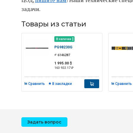
задачи.
Товары из статьи
В наличии
PG98230G
6146287
1 995.00 $
163 922.17 ₽
Сравнить
В закладки
Сравнить
Задать вопрос