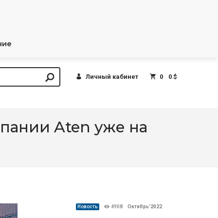
ние
Личный кабинет
0
0 $
пании Aten уже на
Новость
4908
Октябрь’2022