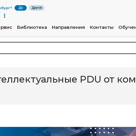
рбург
?
Да
Другой
ервис
Библиотека
Направления
Контакты
Обуче
еллектуальные PDU от ком