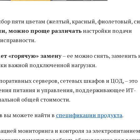
бор пяти цветам (желтый, красный, фиолетовый, с
ли, можно проще
различать
настройки подачи
еисправности.
ает
«
горячую
»
замену
– ее можно снять, заменить 
ски важной подключенной нагрузки.
оративных серверов, сетевых шкафов и ЦОД, – это
ения питания и управления, поддерживающее ИТ-
альной общей стоимости.
в вы можете найти в
спецификации продукта
.
изацией мониторинга и контроля за электропитанием
иалисты помогут подобрать оборудование под ваши