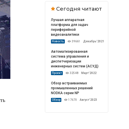
Сегодня читают
Лучшая аппаратная
платформа для задач
периферийной
видеоаналитики
Новость
39661
Декабрь’2021
Автоматизированная
система управления и
диспетчеризации
инженерных систем (АСУД)
Проект
32548
Март’2022
Обзор встраиваемых
промышленных решений
NODKA серии NP
ть
Обзор
17670
Август’2023