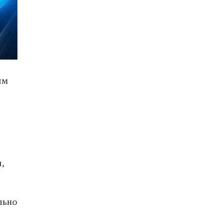
ым
,
льно