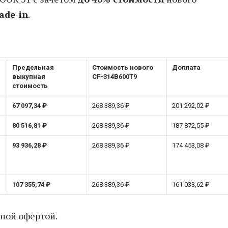
ade-in
.
Предельная
Стоимость нового
Доплата
выкупная
CF-314B600T9
стоимость
67 097,34 ₽
268 389,36 ₽
201 292,02 ₽
80 516,81 ₽
268 389,36 ₽
187 872,55 ₽
93 936,28 ₽
268 389,36 ₽
174 453,08 ₽
107 355,74 ₽
268 389,36 ₽
161 033,62 ₽
ной офертой.