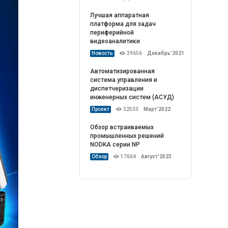
Лучшая аппаратная
платформа для задач
периферийной
видеоаналитики
Новость
39656
Декабрь’2021
Автоматизированная
система управления и
диспетчеризации
инженерных систем (АСУД)
Проект
32533
Март’2022
Обзор встраиваемых
промышленных решений
NODKA серии NP
Обзор
17664
Август’2023