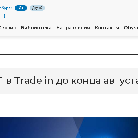
рбург
?
Да
Другой
Сервис
Библиотека
Направления
Контакты
Обуч
 в Trade in до конца август