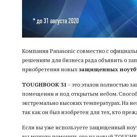
Компания Panasonic совместно с официа
решениям для бизнеса рада объявить о з
приобретения новых
защищенных ноутб
TOUGHBOOK 31
– это эталон полностью з
помещении и под открытым небом. Способен
экстремально высоких температурах. На нег
так как он был изобретен для тех, кто пр
Если вы уже используете защищенный ноутб
вы можете поменять его на новый TOUGHB