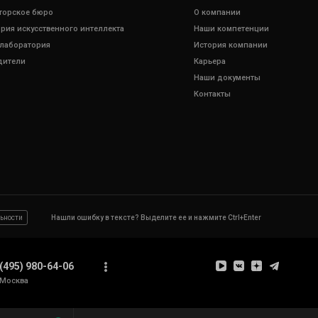
торское бюро
О компании
рия искусственного интеллекта
Наши компетенции
 лаборатория
История компании
дители
Карьера
Наши документы
Контакты
ьности
Нашли ошибку в тексте? Выделите ее и нажмите Ctrl+Enter
(495) 980-64-06
Москва