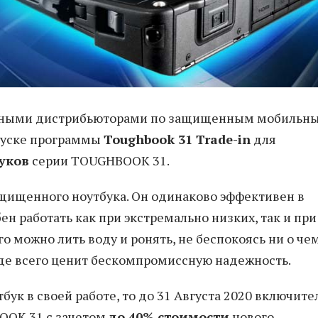
льными дистрибьюторами по защищенным мобильн
апуске программы
Toughbook 31 Trade-in
для
уков
серии TOUGHBOOK 31.
ащищенного ноутбука. Он одинаково эффективен в
 работать как при экстремально низких, так и при
о можно лить воду и ронять, не беспокоясь ни о чем
ежде всего ценит бескомпромиссную надежность.
ук в своей работе, то до 31 Августа 2020 включите
OOK 31 с зачетом
до 40% стоимости
нового