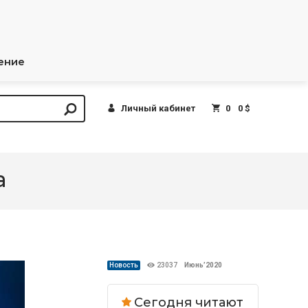
ение
Личный кабинет
0
0 $
а
Новость
23037
Июнь’2020
Сегодня читают