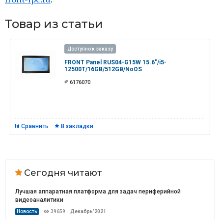
Товар из статьи
Доступно к заказу
FRONT Panel RUS04-G15W 15.6"/i5-
12500T/16GB/512GB/NoOS
6176070
Сравнить
В закладки
Сегодня читают
Лучшая аппаратная платформа для задач периферийной
видеоаналитики
Новость
39659
Декабрь’2021