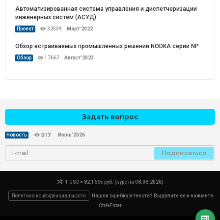
Автоматизированная система управления и диспетчеризации
инженерных систем (АСУД)
Проект
32539
Март’2022
Обзор встраиваемых промышленных решений NODKA серии NP
Обзор
17667
Август’2023
Задать вопрос
Июнь’2026
Новость
517
Подписаться
1 USD = 82.1665 руб. (курс на 08.08.2026)
Политика конфиденциальности
Нашли ошибку в тексте? Выделите ее и нажмите
Ctrl+Enter