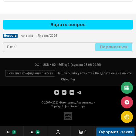
Задать вопрос
Январь’2026
Новость
1264
Подписаться
1 USD = 82.1665 руб. (курс на 08.08.2026)
Политика конфиденциальности
Нашли ошибку в тексте? Выделите ее и нажмите
Ctrl+Enter
© 2007—2026 «Ниеншанц-Автоматика»
Copyright: фотобанк
Лори
Оформить заказ
0
0
0