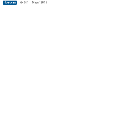
Новость
611
Март’2017