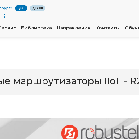
рбург
?
Да
Другой
Сервис
Библиотека
Направления
Контакты
Обуч
 маршрутизаторы IIoT - R2