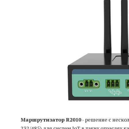
Маршрутизатор R2010
- решение с неско
232/485) для систем IoT в таких отраслях к