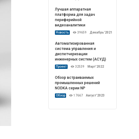
Лучшая аппаратная
платформа для задач
периферийной
видеоаналитики
Новость
39659
Декабрь’2021
Автоматизированная
система управления и
диспетчеризации
инженерных систем (АСУД)
Проект
32539
Март’2022
Обзор встраиваемых
промышленных решений
NODKA серии NP
Обзор
17667
Август’2023