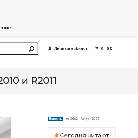
ение
Личный кабинет
0
0 $
010 и R2011
Новость
3662
Август’2024
Сегодня читают