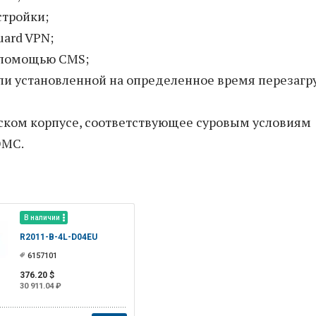
стройки;
uard VPN;
 помощью CMS;
ли установленной на определенное время перезагр
ком корпусе, соответствующее суровым условиям
ЭМС.
В наличии
R2011-B-4L-D04EU
6157101
376.20 $
30 911.04 ₽