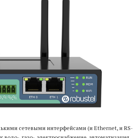
лькими сетевыми интерфейсами (и Ethernet, и RS-
ак водо-, газо-, электроснабжение, автоматизация