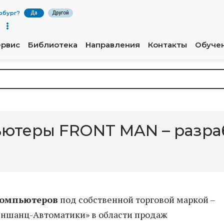
рбург
?
Да
Другой
ервис
Библиотека
Направления
Контакты
Обуче
теры FRONT MAN – разраб
омпьютеров
под собственной торговой маркой –
еншанц-Автоматики» в области продаж