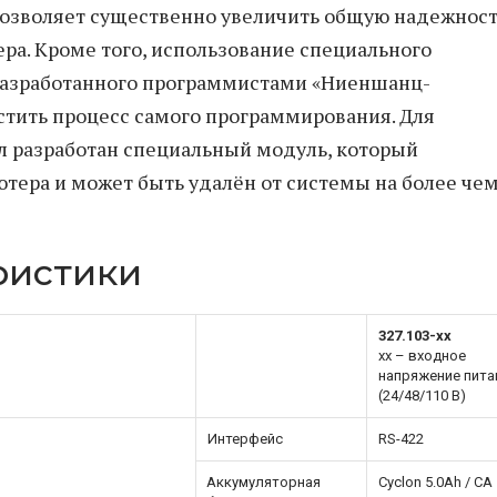
озволяет существенно увеличить общую надежнос
ра. Кроме того, использование специального
разработанного программистами «Ниеншанц-
стить процесс самого программирования. Для
л разработан специальный модуль, который
тера и может быть удалён от системы на более чем
ристики
327.103-xx
xx – входное
напряжение пита
(24/48/110 В)
Интерфейс
RS-422
Аккумуляторная
Cyclon 5.0Ah / СА