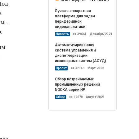
Под
Лучшая аппаратная
а
платформа для задач
ы –
периферийной
видеоаналитики
.
Новость
39661
Декабрь’2021
Автоматизированная
им
система управления и
й
диспетчеризации
инженерных систем (АСУД)
Проект
32548
Март’2022
Обзор встраиваемых
промышленных решений
NODKA серии NP
Обзор
17670
Август’2023
все