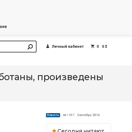
ние
Личный кабинет
0
0 $
отаны, произведены
Новость
1497
Сентябрь’2016
Сегодня читают