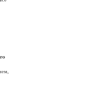
го
ием,