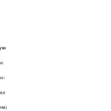
ную
ах
ы:
ощи
ем
)