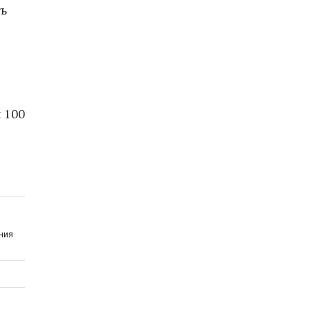
ть
 100
ния