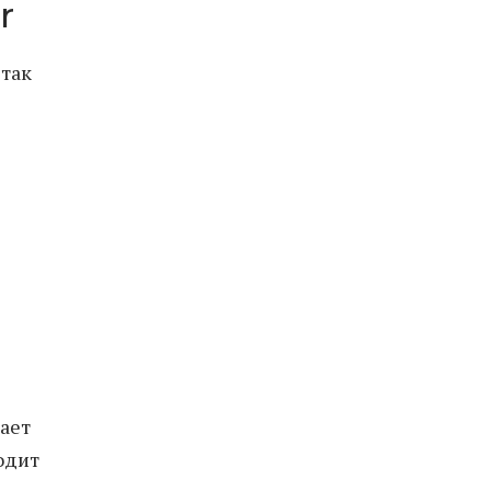
r
 так
ает
одит