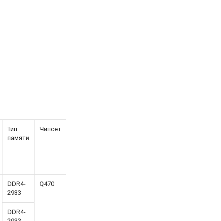
Тип
Чипсет
памяти
DDR4-
Q470
2933
DDR4-
2933