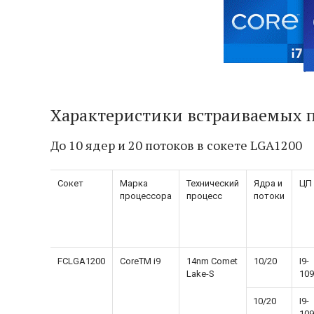
Характеристики встраиваемых пр
До 10 ядер и 20 потоков в сокете LGA1200
Сокет
Марка
Технический
Ядра и
ЦП
процессора
процесс
потоки
FCLGA1200
CoreTM i9
14nm Comet
10/20
I9-
Lake-S
109
10/20
I9-
109