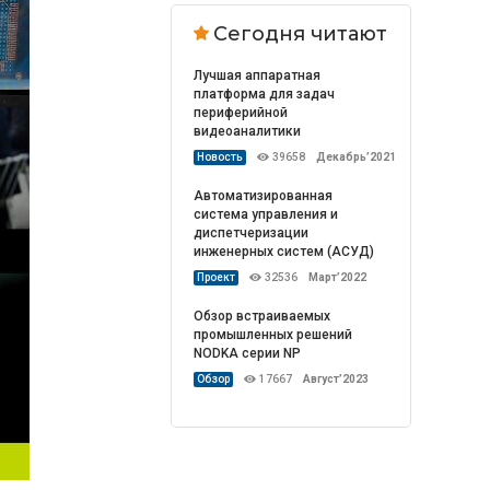
Сегодня читают
Лучшая аппаратная
платформа для задач
периферийной
видеоаналитики
Новость
39658
Декабрь’2021
Автоматизированная
система управления и
диспетчеризации
инженерных систем (АСУД)
Проект
32536
Март’2022
Обзор встраиваемых
промышленных решений
NODKA серии NP
Обзор
17667
Август’2023