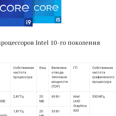
оцессоров Intel 10-го поколения
Собственная
Кэш
Величина
ГП
Собственная
частота
отвода
частота
процессора
тепловой
графического
мощности
процессора
(TDP)
2,8 ГГц
20
65 Вт
Intel
350 МГц
00E
МБ
UHD
Graphics
630
1,8 ГГц
20
35 Вт
00TE
МБ