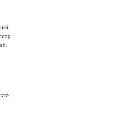
ений
ссор
sh.
гого