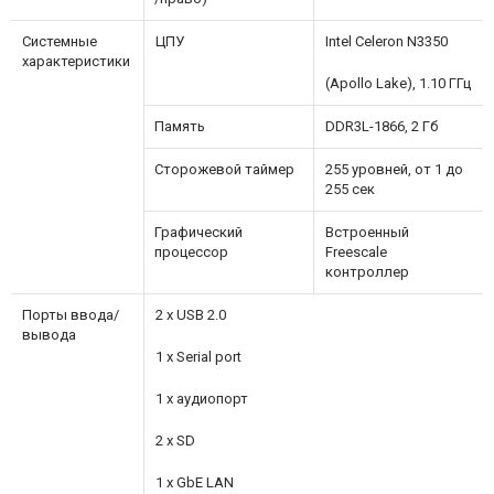
Системные
ЦПУ
Intel Celeron N3350
характеристики
(Apollo Lake), 1.10 ГГц
Память
DDR3L-1866, 2 Гб
Сторожевой таймер
255 уровней, от 1 до
255 сек
Графический
Встроенный
процессор
Freescale
контроллер
Порты ввода/
2 x USB 2.0
вывода
1 x Serial port
1 x аудиопорт
2 x SD
1 x GbE LAN