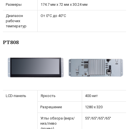
Размеры
174.7 мм x 72 мм x 30.24 мм
Диапазон
От 0°C до 40°C
рабочих
температур
PT808
LCD-панель
Яркость
400 нит
Разрешение
1280 x 320
Углы обзора (верх/
55°/65°/65°/65°
низ/лево
/право)