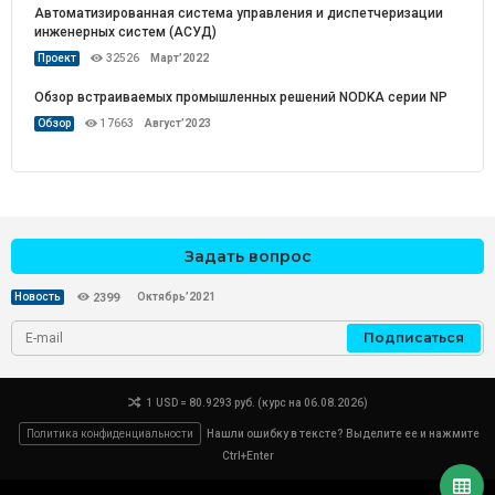
Автоматизированная система управления и диспетчеризации
инженерных систем (АСУД)
Проект
32526
Март’2022
Обзор встраиваемых промышленных решений NODKA серии NP
Обзор
17663
Август’2023
Задать вопрос
Октябрь’2021
Новость
2399
Подписаться
1 USD = 80.9293 руб. (курс на 06.08.2026)
Политика конфиденциальности
Нашли ошибку в тексте? Выделите ее и нажмите
Ctrl+Enter