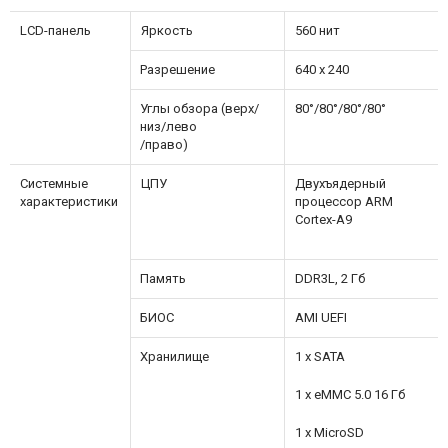
LCD-панель
Яркость
560 нит
Разрешение
640 x 240
Углы обзора (верх/
80°/80°/80°/80°
низ/лево
/право)
Системные
ЦПУ
Двухъядерный
характеристики
процессор ARM
Cortex-A9
Память
DDR3L, 2 Гб
БИОС
AMI UEFI
Хранилище
1 x SATA
1 x eMMC 5.0 16 Гб
1 x MicroSD