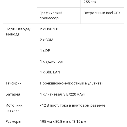
255 сек
Графический
Встроенный Intel GFX
процессор
Порты ввода/
2 x USB 2.0
вывода
2 x COM
1 x DP
1 x аудиопорт
1 x GbE LAN
Тачскрин
Проекционно-емкостный мультитач
Батарея
1 x литиевая, 3 В/220 мА/ч
Источник
<12 В пост. тока в винтовом разъёме
питания
Размеры
195 мм x 80.8 мм x 43.15 мм