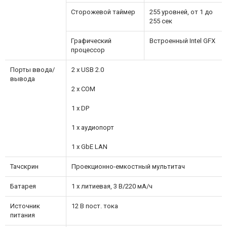
Сторожевой таймер
255 уровней, от 1 до
255 сек
Графический
Встроенный Intel GFX
процессор
Порты ввода/
2 x USB 2.0
вывода
2 x COM
1 x DP
1 x аудиопорт
1 x GbE LAN
Тачскрин
Проекционно-емкостный мультитач
Батарея
1 x литиевая, 3 В/220 мА/ч
Источник
12 В пост. тока
питания