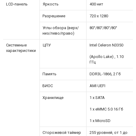
LCD-панель
Яркость
400 нит
Разрешение
720 х 1280
Углы обзора (верх/
80°/80°/80°/80°
низ/лево/право)
Системные
ЦПУ
Intel Celeron N3350
характеристики
(Apollo Lake) , 1.10
ГГц
Память
DDR3L-1866, 2 Гб
БИОС
AMI UEFI
Хранилище
1 x SATA
1 x eMMC 5.0 16 Гб
1 x MicroSD
Сторожевой таймер
255 уровней, от 1 до