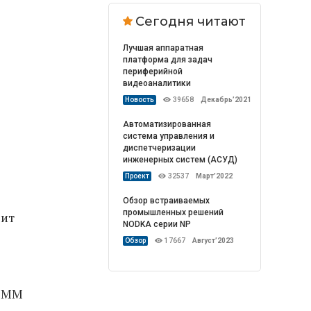
Сегодня читают
Лучшая аппаратная
платформа для задач
периферийной
видеоаналитики
Новость
39658
Декабрь’2021
Автоматизированная
система управления и
диспетчеризации
инженерных систем (АСУД)
Проект
32537
Март’2022
Обзор встраиваемых
промышленных решений
сит
NODKA серии NP
Обзор
17667
Август’2023
X8MM