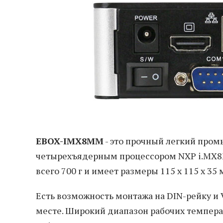
EBOX-IMX8MM
- это прочный легкий про
четырехъядерным процессором NXP i.MX8M M
всего 700 г и имеет размеры 115 х 115 х 35 
Есть возможность монтажа на DIN-рейку и V
месте. Широкий диапазон рабочих темпера