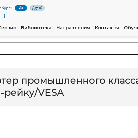
рбург
?
Да
Другой
Сервис
Библиотека
Направления
Контакты
Обуч
ер промышленного класса
IN-рейку/VESA