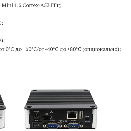
ini 1.6 Cortex-А53 ГГц;
C;
);
 0°C до +60°C/от -40°C до +80°C (опционально);