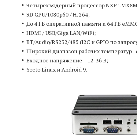
Четырёхъядерный процессор NXP i.MX8M M
3D GPU/1080p60 / H. 264;
До 4 ГБ оперативной памяти и 64 ГБ eMM
HDMI / USB/Giga LAN/WiFi;
BT/Audio/RS232/485 (I2C и GPIO по запросу
Широкий диапазон рабочих температур - от
Входное напряжение – 12-36 В;
Yocto Linux и Android 9.