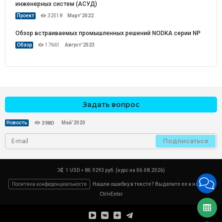
инженерных систем (АСУД)
Проект
32518
Март’2022
Обзор встраиваемых промышленных решений NODKA серии NP
Обзор
17661
Август’2023
Задать вопрос
Май’2020
Новость
3980
Подписаться
1 USD = 80.9293 руб. (курс на 06.08.2026)
Политика конфиденциальности
Нашли ошибку в тексте? Выделите ее и нажмите
Ctrl+Enter