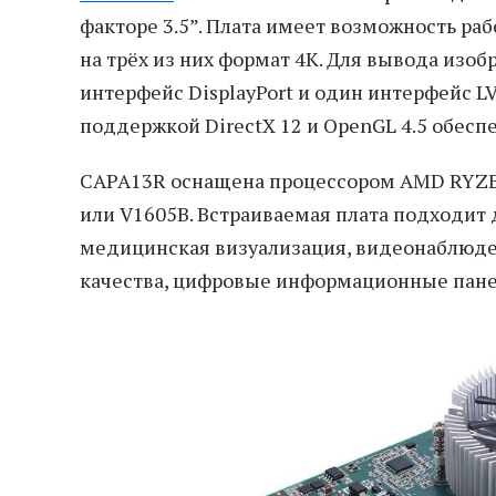
факторе 3.5”. Плата имеет возможность ра
на трёх из них формат 4К. Для вывода из
интерфейс DisplayPort и один интерфейс L
поддержкой DirectX 12 и OpenGL 4.5 обесп
CAPA13R оснащена процессором AMD RYZEN
или V1605B. Встраиваемая плата подходит 
медицинская визуализация, видеонаблюден
качества, цифровые информационные панел