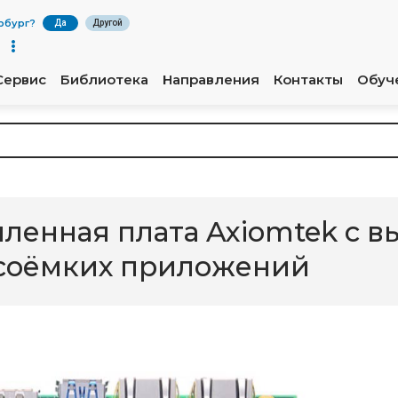
рбург
?
Да
Другой
Сервис
Библиотека
Направления
Контакты
Обуч
енная плата Axiomtek с в
соёмких приложений