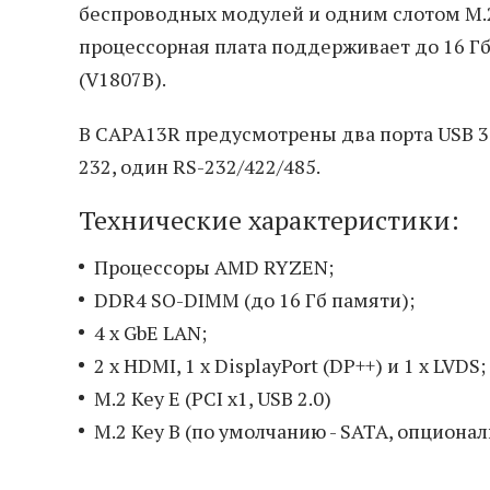
беспроводных модулей и одним слотом M.2
процессорная плата поддерживает до 16 Г
(V1807B).
В CAPA13R предусмотрены два порта USB 3.1
232, один RS-232/422/485.
Технические характеристики:
Процессоры AMD RYZEN;
DDR4 SO-DIMM (до 16 Гб памяти);
4 х GbE LAN;
2 х HDMI, 1 х DisplayPort (DP++) и 1 х LVDS;
M.2 Key E (PCI x1, USB 2.0)
M.2 Key B (по умолчанию - SATA, опциональ