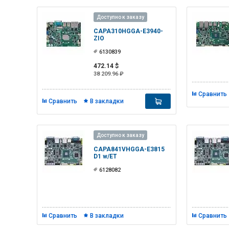
Доступно к заказу
CAPA310HGGA-E3940-
ZIO
6130839
472.14 $
38 209.96 ₽
Сравнить
Сравнить
В закладки
Доступно к заказу
CAPA841VHGGA-E3815
D1 w/ET
6128082
Сравнить
В закладки
Сравнить