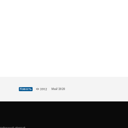
Май’2020
Новость
3912
 публичной офертой.