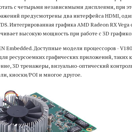
ботать с четырьмя независимыми дисплеями, при э
ображений предусмотрены два интерфейса HDMI, оди
VDS. Интегрированная графика AMD Radeon RX Vega 
ечивает высокую мощность при работе с 3D графико
 Embedded. Доступные модели процессоров - V18
для ресурсоемких графических приложений, таких 
ие, 3D тренажеры, визуально-оптический контрол
и, киоски/POI и многое другое.