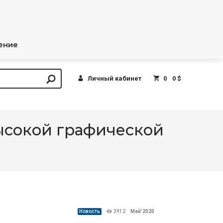
ение
Личный кабинет
0
0 $
ысокой графической
Новость
3912
Май’2020