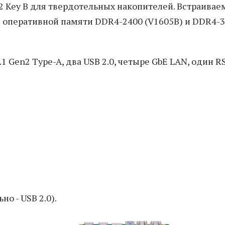
 Key B для твердотельных накопителей. Встраивае
б оперативной памяти DDR4-2400 (V1605B) и DDR4-
 Gen2 Type-A, два USB 2.0, четыре GbE LAN, один R
но - USB 2.0).