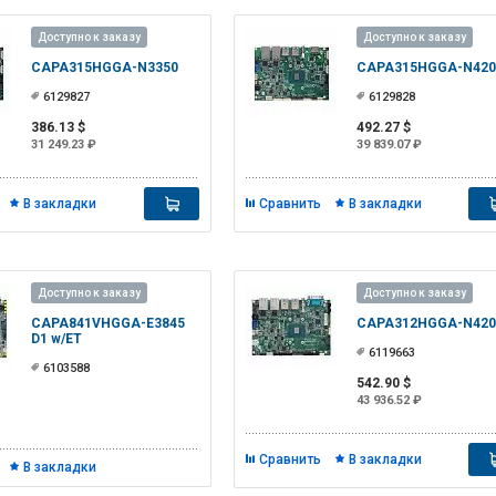
Доступно к заказу
Доступно к заказу
CAPA315HGGA-N3350
CAPA315HGGA-N420
6129827
6129828
386.13 $
492.27 $
31 249.23 ₽
39 839.07 ₽
В закладки
Сравнить
В закладки
Доступно к заказу
Доступно к заказу
CAPA841VHGGA-E3845
CAPA312HGGA-N420
D1 w/ET
6119663
6103588
542.90 $
43 936.52 ₽
Сравнить
В закладки
В закладки