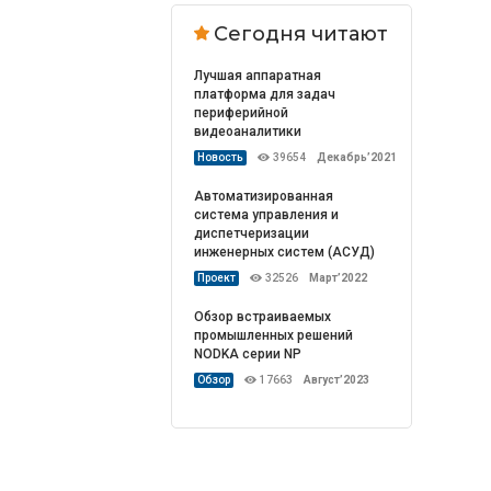
Сегодня читают
Лучшая аппаратная
платформа для задач
периферийной
видеоаналитики
Новость
39654
Декабрь’2021
Автоматизированная
система управления и
диспетчеризации
инженерных систем (АСУД)
Проект
32526
Март’2022
Обзор встраиваемых
промышленных решений
NODKA серии NP
Обзор
17663
Август’2023