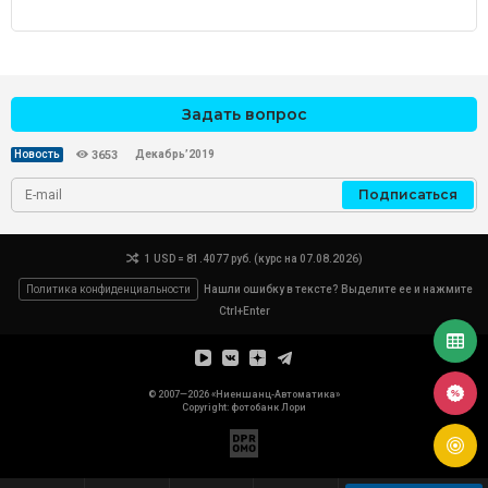
Задать вопрос
Декабрь’2019
Новость
3653
Подписаться
1 USD = 81.4077 руб. (курс на 07.08.2026)
Политика конфиденциальности
Нашли ошибку в тексте? Выделите ее и нажмите
Ctrl+Enter
© 2007—2026 «Ниеншанц-Автоматика»
Copyright: фотобанк
Лори