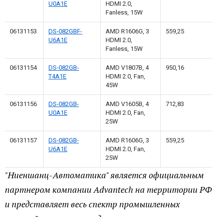
U0A1E
HDMI 2.0,
Fanless, 15W
06131153
DS-082GBF-
AMD R1606G, 3
559,25
U6A1E
HDMI 2.0,
Fanless, 15W
06131154
DS-082GB-
AMD V1807B, 4
950,16
T4A1E
HDMI 2.0, Fan,
45W
06131156
DS-082GB-
AMD V1605B, 4
712,83
U0A1E
HDMI 2.0, Fan,
25W
06131157
DS-082GB-
AMD R1606G, 3
559,25
U6A1E
HDMI 2.0, Fan,
25W
"Ниеншанц-Автоматика" является официальным
партнером компании Advantech на территории РФ
и представляет весь спектр промышленных