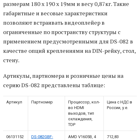
размерам 180 х 190 х 19мм и весу 0,87кг. Такие
габаритные и весовые характеристики
позволяют встраивать видеоплейер в
ограниченные по пространству структуры с
применением предусмотренными для DS-082 в
качестве опций креплениями на DIN-рейку, стол,
стену.
Артикулы, партномера и розничные цены на
серию DS-082 представлены таблице:
Артикул
Партномер
Процессор, кол-
Цена с НДС в
во HDMI
России, у.е.
выходов, тип
охлаждения,
TDP
06131152
DS-082GBF-
AMD V1605B, 4
712,83