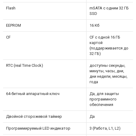
Flash
mSATA с одним 32 ГБ
SSD
EEPROM
16 Кб
CF
CF с одной 16 ГБ
картой
(поддерживается до
32 ГБ)
RTC (real Time Clock)
доступны секунды,
минуты, часы, дни,
дни недели, месяцы,
года
64-битный аппаратный ключ
Да, для защиты
программного
обеспечения
Двойной сторожевой таймер
Да
Программируемый LED индикатор
3 (Работа, L1, L2)