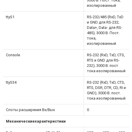
3000 В. Пост. тока,
изолированный
ttyS1
RS-232/485 (RxD, TxD
и GND для RS-232;
Data+, Data- для RS-
485); 3000 В. Пост.
тока,
изолированный
Console
RS-232 (RxD, TxD, CTS,
RTS и GND для RS-
232); 3000 В. пост.
тока изолированный
ttyS34
RS-232 (RxD, TxD, CTS,
RTS, DSR, DTR, CD, RI и
GND); 3000 В. пост.
тока изолированный
Слоты расширения Вх/Вых
0
Механические
характеристики