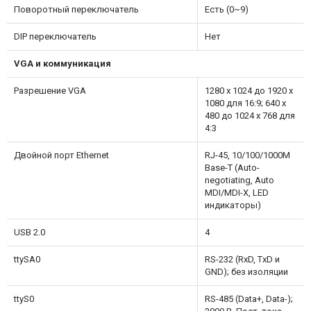
Поворотный переключатель
Есть (0~9)
DIP переключатель
Нет
VGA
и коммуникация
Разрешение VGA
1280 x 1024 до 1920 x
1080 для 16:9; 640 x
480 до 1024 x 768 для
4:3
Двойной порт Ethernet
RJ-45, 10/100/1000M
Base-T (Auto-
negotiating, Auto
MDI/MDI-X, LED
индикаторы)
USB 2.0
4
ttySA0
RS-232 (RxD, TxD и
GND); без изоляции
ttyS0
RS-485 (Data+, Data-);