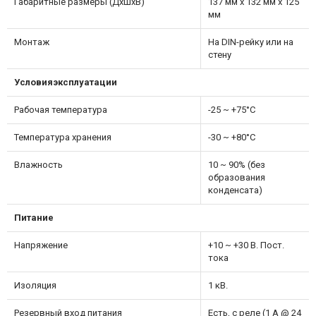
Габаритные размеры (ДхШхВ)
137 мм x 132 мм x 125
мм
Монтаж
На DIN-рейку или на
стену
Условия
эксплуатации
Рабочая температура
-25 ~ +75°C
Температура хранения
-30 ~ +80°C
Влажность
10 ~ 90% (без
образования
конденсата)
Питание
Напряжение
+10 ~ +30 В. Пост.
тока
Изоляция
1 кВ.
Резервный вход питания
Есть, с реле (1 A @ 24