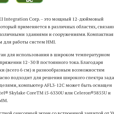
EI Integration Corp. – это мощный 12-дюймовый
торый применяется в различных областях, связан
различными зданиями и сооружениями. Компактная
м для работы систем HMI.
тан для использования в широком температурном
апряжении 12~30 В постоянного тока. Благодаря
ки (всего 6 см) и разнообразным возможностям
асно подходит для решения широкого спектра зада
оделями, компьютер AFL3-12C может быть оснащен
l® Skylake CoreTM i5-6330U или Celeron®3855U и
IMM.
стной сенсорный экран со встроенной защитой от 