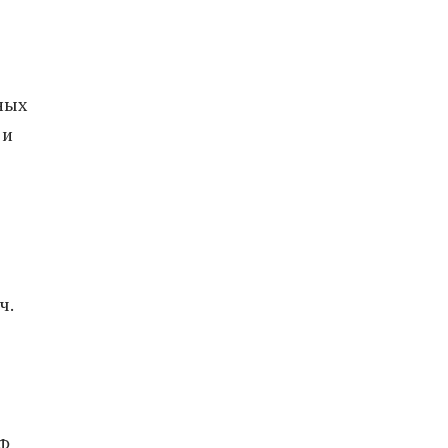
ных
 и
ч.
УФ