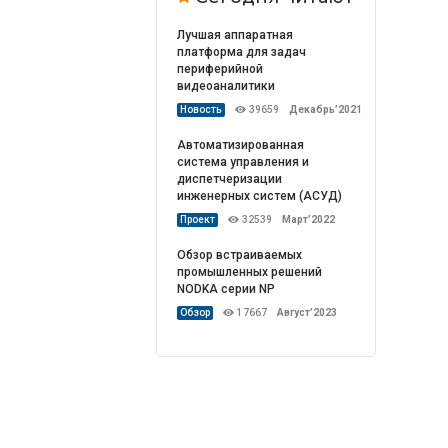
Лучшая аппаратная
платформа для задач
периферийной
видеоаналитики
Новость
39659
Декабрь’2021
Автоматизированная
система управления и
диспетчеризации
инженерных систем (АСУД)
Проект
32539
Март’2022
Обзор встраиваемых
промышленных решений
NODKA серии NP
Обзор
17667
Август’2023