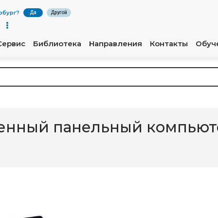
рбург
?
Да
Другой
Сервис
Библиотека
Направления
Контакты
Обуч
щенный панельный компьют