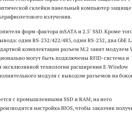
 оптической склейки панельный компьютер защище
ьтрафиолетового излучения.
пителя форм-фактора mSATA и 2.5" SSD. Кроме того
ода: один RS-232/422/485, один RS-232, два GbE L
тандартной комплектации разъем M.2 занят модулем 
 опционально могут быть подключены RFID-система и
щи эксклюзивной технологии расширения E-Window
полнительного модуля с выводом разъемов на бок
яется с промышленными SSD и RAM, на него
роизводится настройка BIOS, чтобы заказчик получ