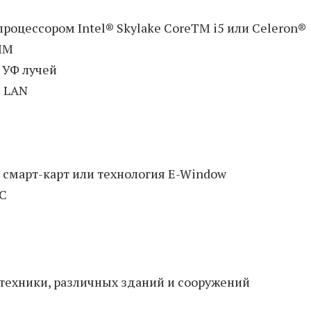
роцессором Intel® Skylake CoreTM i5 или Celeron®
MM
 УФ лучей
E LAN
 смарт-карт или технология E-Window
°C
техники, различных зданий и сооружений