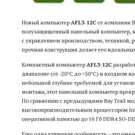
Новый компьютер
AFL3-12C
от компании I
полузащищенный панельный компьютер, ко
с управлением производством, техникой, 
прочная конструкция делает его идеальны
Компактный компьютер
AFL3-12C
разрабо
диапазоне (от -20°C до +50°C) и входном н
небольшой глубине требуемой для установ
монтажа, этот панельный компьютер прекр
По сравнению с предыдущими Bay Trail м
высокопроизводительным процессором Inte
оперативной памятью до 16 Гб DDR4 SO-D
Еще одна ключевая особенность – это емко