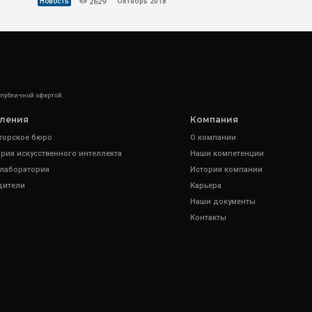
Октябрь’2018
Новость
2629
 публичной офертой.
ления
Компания
торское бюро
О компании
рия искусственного интеллекта
Наши компетенции
 лаборатория
История компании
дители
Карьера
Наши документы
Контакты