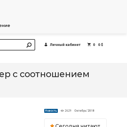
ение
Личный кабинет
0
0 $
ер с соотношением
Новость
2629
Октябрь’2018
Сегодня читают