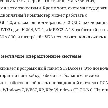
ора AMD® G-серии T16R и чипсета A55E FCH,
ими возможностями. Кроме того, система поддержи
 Одноплатный компьютер может работать с
L 4.0, а также он поддерживает 2D/3D акселерацию
VD3) для H.264, VC-1 и MPEG2. А 18-ти битный раз
 х 800, и интерфейс VGA позволяют подключить к
совместимые операционные системы
ивает программный пакет SUSIAccess. Это позвол
оринг и настройку, работать с большим числом
вать работоспособность операционной системы. PC
indows 7, WES7, XP, XPe,Windows CE 7.0/6.0, Ubunt