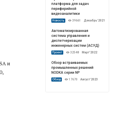
платформа для задач
периферийной
видеоаналитики
Новость
39661
Декабрь’2021
Автоматизированная
система управления и
диспетчеризации
инженерных систем (АСУД)
Проект
32548
Март’2022
SA и
Обзор встраиваемых
промышленных решений
0,
NODKA серии NP
Обзор
17670
Август’2023