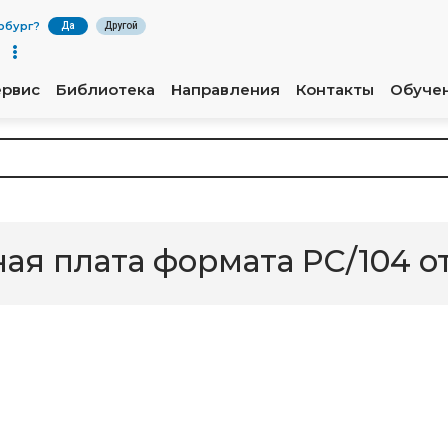
рбург
?
Да
Другой
ервис
Библиотека
Направления
Контакты
Обуче
ная плата формата PC/104 о