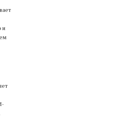
вает
 и
ъем
яет
M-
u