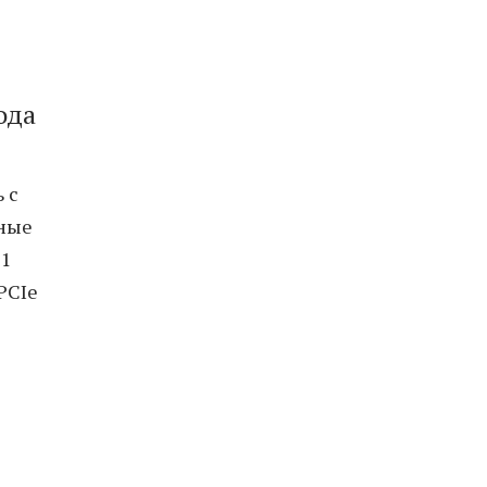
ода
 с
нные
 1
PCIe