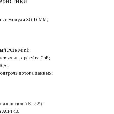
теристики
тные модули SO-DIMM;
ый PCIe Mini;
етевых интерфейса GbE;
б/с;
контроль потока данных;
 диапазон 5 В ±5%);
АСPI 4.0