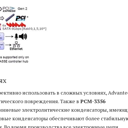
ях
ективно использовать в сложных условиях, Advante
тического повреждения. Также в
PCM-3356
иниевые электролитические конденсаторы, имеющ
овые конденсаторы обеспечивают более стабильну
х. Во время производства все электронные цепи