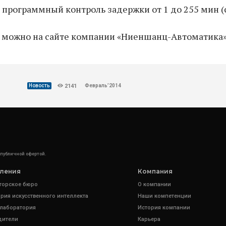
 программный контроль задержки от 1 до 255 мин (с
можно на сайте компании «Ниеншанц-Автоматика»
Февраль’2014
Новость
2141
 публичной офертой.
ления
Компания
торское бюро
О компании
рия искусственного интеллекта
Наши компетенции
 лаборатория
История компании
дители
Карьера