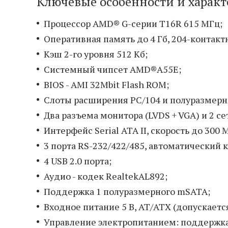
Ключевые особенности и харак
Процессор AMD® G-серии T16R 615 МГц;
Оперативная память до 4 Гб, 204-контак
Кэш 2-го уровня 512 Кб;
Системный чипсет AMD®A55E;
BIOS - AMI 32Mbit Flash ROM;
Слоты расширения PC/104 и полуразмерн
Два разъема монитора (LVDS + VGA) и 2 с
Интерфейс Serial ATA II, скорость до 300 М
3 порта RS-232/422/485, автоматический 
4 USB 2.0 порта;
Аудио - кодек RealtekAL892;
Поддержка 1 полуразмерного mSATA;
Входное питание 5 В, AT/ATX (допускается
Управление электропитанием: поддержка 