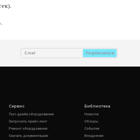
ек).
.
Подписаться
Сервис
Библиотека
Тест-драйв оборудования
Новости
Запросить прайс-лист
Обзоры
Ремонт оборудования
События
Скачать документацию
Внедрения