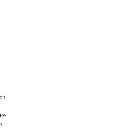
ch
ие
ю