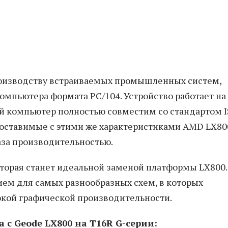
роизводству встраиваемых промышленных систем,
омпьютера формата PC/104. Устройство работает на
й компьютер полностью совместим со стандартом I
поставимые с этими же характеристиками AMD LX80
раза производительностью.
которая станет идеальной заменой платформы LX800.
ием для самых разнообразных схем, в которых
окой графической производительности.
 с Geode LX800 на T16R G-серии: