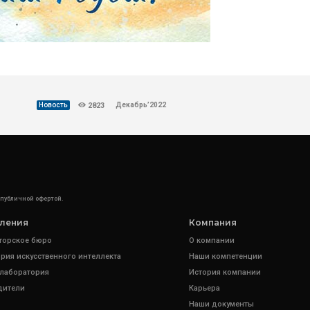
Декабрь’2022
Новость
2823
 публичной офертой.
ления
Компания
торское бюро
О компании
рия искусственного интеллекта
Наши компетенции
 лаборатория
История компании
дители
Карьера
Наши документы