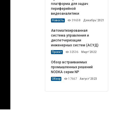
платформа для задач
периферийной
видеоаналитики
Новость
39658
Декабрь’2021
Автоматизированная
система управления и
диспетчеризации
инженерных систем (АСУД)
Проект
32536
Март’2022
Обзор встраиваемых
промышленных решений
NODKA серии NP
Обзор
17667
Август’2023