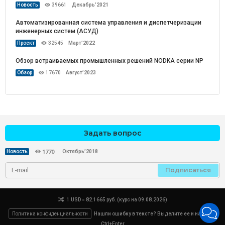
Новость
39661
Декабрь’2021
Автоматизированная система управления и диспетчеризации
инженерных систем (АСУД)
Проект
32545
Март’2022
Обзор встраиваемых промышленных решений NODKA серии NP
Обзор
17670
Август’2023
Задать вопрос
Октябрь’2018
Новость
1770
Подписаться
1 USD = 82.1665 руб. (курс на 09.08.2026)
Политика конфиденциальности
Нашли ошибку в тексте? Выделите ее и нажмите
Ctrl+Enter