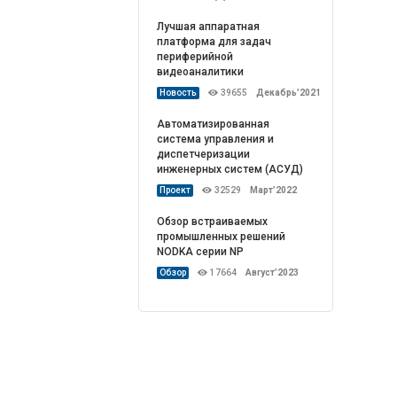
Лучшая аппаратная
платформа для задач
периферийной
видеоаналитики
Новость
39655
Декабрь’2021
Автоматизированная
система управления и
диспетчеризации
инженерных систем (АСУД)
Проект
32529
Март’2022
Обзор встраиваемых
промышленных решений
NODKA серии NP
Обзор
17664
Август’2023