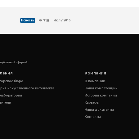
Июль’2015
Новость
718
 публичной офертой.
ления
Компания
торское бюро
О компании
рия искусственного интеллекта
Наши компетенции
 лаборатория
История компании
дители
Карьера
Наши документы
Контакты