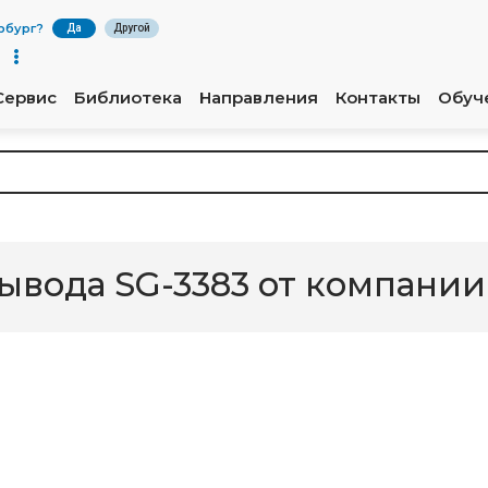
рбург
?
Да
Другой
Сервис
Библиотека
Направления
Контакты
Обуч
ывода SG-3383 от компании