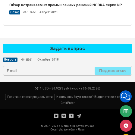
Обзор встраиваемых промышленных решений NODKA серии NP
Обзор
17660
Август’2023
Задать вопрос
Октябрь’2018
Новость
1541
Подписаться
1 USD = 80.9293 руб. (курс на 06.08.2026)
Политика конфиденциальности
Нашли ошибку в тексте? Выделите ее и нажмите
Ctrl+Enter
© 2007—2026 «Ниеншанц-Автоматика»
Copyright: фотобанк
Лори