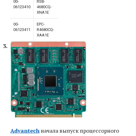
00-
RSB-
06123410
4680CQ-
XNA1E
00-
EPC-
06123411
R4680CQ-
XAA1E
Advantech
начала выпуск процессорного