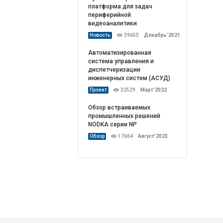
платформа для задач
периферийной
видеоаналитики
Новость
39655
Декабрь’2021
Автоматизированная
система управления и
диспетчеризации
инженерных систем (АСУД)
Проект
32529
Март’2022
Обзор встраиваемых
промышленных решений
NODKA серии NP
Обзор
17664
Август’2023