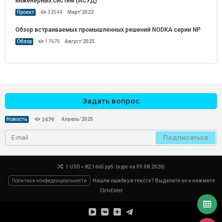
инженерных систем (АСУД)
Проект
32544
Март’2022
Обзор встраиваемых промышленных решений NODKA серии NP
Обзор
17670
Август’2023
Задать вопрос
Апрель’2025
Новость
2479
Подписаться
1 USD = 82.1665 руб. (курс на 09.08.2026)
Политика конфиденциальности
Нашли ошибку в тексте? Выделите ее и нажмите
Ctrl+Enter