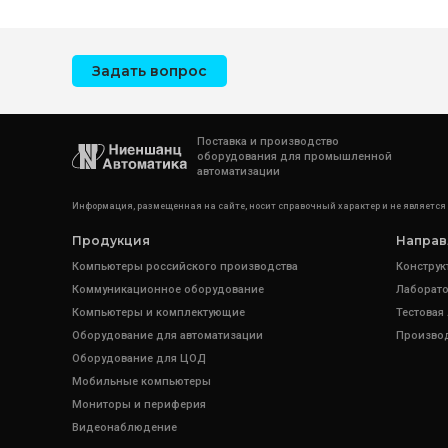
Задать вопрос
Поставка и производство
оборудования для промышленной
автоматизации
Информация, размещенная на сайте, носит справочный характер и не является
Продукция
Направ
Компьютеры российского производства
Конструк
Коммуникационное оборудование
Лаборато
Компьютеры и комплектующие
Тестовая
Оборудование для автоматизации
Произво
Оборудование для ЦОД
Мобильные компьютеры
Мониторы и периферия
Видеонаблюдение