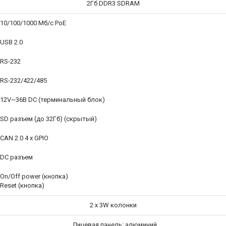
2Гб DDR3 SDRAM
 10/100/1000 Мб/с PoE
 USB 2.0
 RS-232
 RS-232/422/485
x 12V~36В DC (терминальный блок)
x SD разъем (до 32Гб) (скрытый)
 CAN 2.0 4 x GPIO
x DC разъем
 On/Off power (кнопка)
 Reset (кнопка)
2 x 3W колонки
Лицевая панель: алюминий