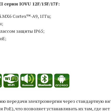
 серии IOVU 12F/15F/17F:
.MX6 Cortex™-A9, 1ГГц;
н;
лассом защиты IP65;
oE;
ю передачи электроэнергии через стандартную ви
ли PoE), что позволяет устанавливать их там, где нет