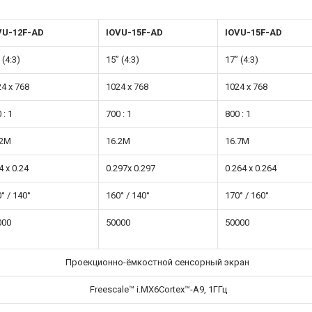
VU-12F-AD
IOVU-15F-AD
IOVU-15F-AD
 (4:3)
15’’ (4:3)
17’’ (4:3)
4 x 768
1024 x 768
1024 x 768
 : 1
700 : 1
800 : 1
.2M
16.2M
16.7M
4 x 0.24
0.297x 0.297
0.264 x 0.264
° / 140°
160° / 140°
170° / 160°
000
50000
50000
Проекционно-ёмкостной сенсорный экран
Freescale™ i.MX6
Cortex™-A9,
1ГГц