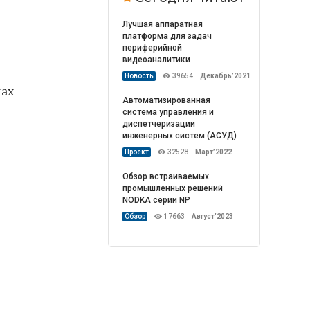
Лучшая аппаратная
платформа для задач
периферийной
видеоаналитики
Новость
39654
Декабрь’2021
мах
Автоматизированная
система управления и
диспетчеризации
инженерных систем (АСУД)
Проект
32528
Март’2022
Обзор встраиваемых
промышленных решений
NODKA серии NP
Обзор
17663
Август’2023