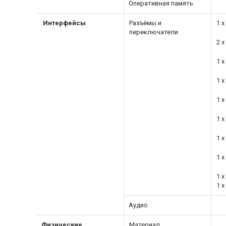
Оперативная память
Интерфейсы
Разъёмы и
1 x
переключатели
2 x
1 x
1 x
1 
1 
1 x
1 
1 x
1 x
Аудио
Физические
Материал