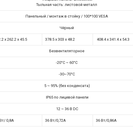
Тыльная часть: листовой металл
Панельный / монтаж в стойку / 100*100 VESA
Чёрный
.2 x 262.2 x 45.5
378.5 x 303 x 48.2
408.4 x 341.4 x 54.3
Безвентиляторное
-20°C ~ 60°C
-30~70°C
5 ~ 95% (без конденсата)
IP65 по лицевой панели
12 ~ 36 В DC
Вт/ 0,8A
36 Вт/0,72A
36 Вт/0,86A