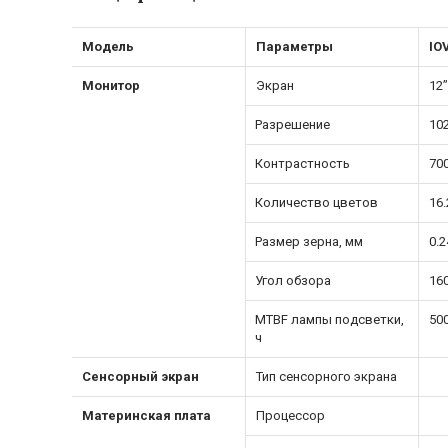
Модель
Параметры
IO
Монитор
Экран
12”
Разрешение
102
Контрастность
700
Количество цветов
16
Размер зерна, мм
0.2
Угол обзора
160
MTBF лампы подсветки,
50
ч
Сенсорный экран
Тип сенсорного экрана
Материнская плата
Процессор