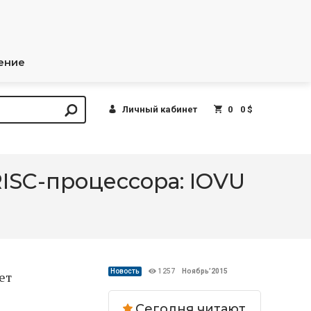
ение
Личный кабинет
0
0 $
RISC-процессора: IOVU
Новость
1257
Ноябрь’2015
ет
Сегодня читают