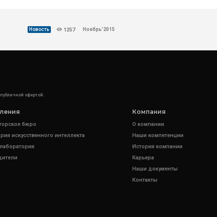
Ноябрь’2015
Новость
1257
 публичной офертой.
ления
Компания
торское бюро
О компании
рия искусственного интеллекта
Наши компетенции
 лаборатория
История компании
дители
Карьера
Наши документы
Контакты