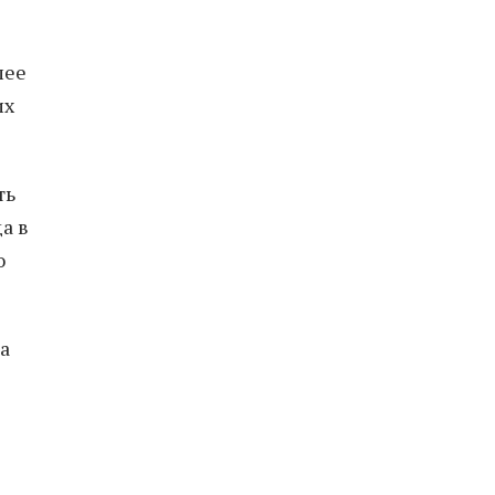
лее
их
ть
а в
ю
а