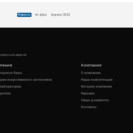
Апрель’2023
Новость
4354
 публичной офертой.
ления
Компания
торское бюро
О компании
рия искусственного интеллекта
Наши компетенции
 лаборатория
История компании
дители
Карьера
Наши документы
Контакты