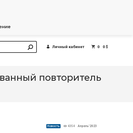
ение
Личный кабинет
0
0 $
рованный повторитель
Новость
4354
Апрель’2023