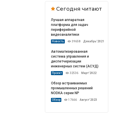
Сегодня читают
Лучшая аппаратная
платформа для задач
периферийной
видеоаналитики
Новость
39658
Декабрь’2021
Автоматизированная
система управления и
диспетчеризации
инженерных систем (АСУД)
Проект
32536
Март’2022
Обзор встраиваемых
промышленных решений
NODKA серии NP
Обзор
17666
Август’2023