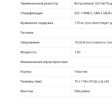
Терминальный резистор
Встроенный 120 Ом По
Спецификации
ISO-11898-2, CAN 2.0A/B
Временная задержка
175 нс (соответствует 
Питание
Напряжение
10-30 В постоянного то
Мощность
1 Вт
Механические характеристики
Корпус
Пластик
Размеры (мм)
72 x 118 x 33 (Ш x Д x В)
Монтаж
DIN-рейка