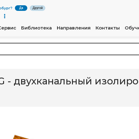
рбург
?
Да
Другой
Сервис
Библиотека
Направления
Контакты
Обуч
A-G - двухканальный изоли