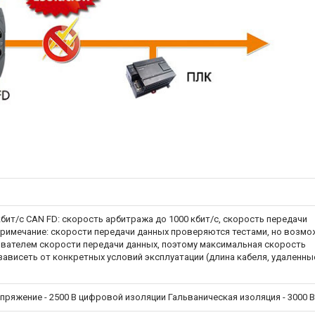
 кбит/с CAN FD: скорость арбитража до 1000 кбит/с, скорость передачи
 Примечание: скорости передачи данных проверяются тестами, но возм
вателем скорости передачи данных, поэтому максимальная скорость
зависеть от конкретных условий эксплуатации (длина кабеля, удаленны
ряжение - 2500 В цифровой изоляции Гальваническая изоляция - 3000 В