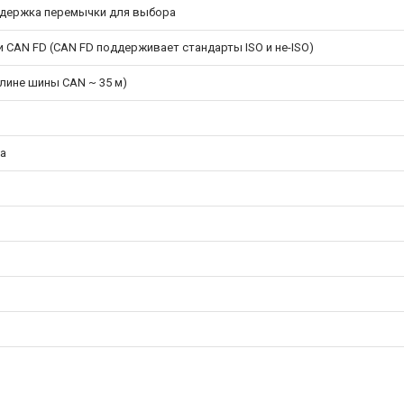
ддержка перемычки для выбора
 и CAN FD (CAN FD поддерживает стандарты ISO и не-ISO)
длине шины CAN ~ 35 м)
ка