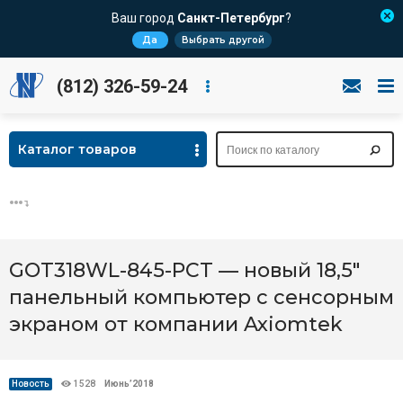
Ваш город
Санкт-Петербург
?
Да
Выбрать другой
(812) 326-59-24
Каталог товаров
GOT318WL-845-PCT — новый 18,5"
панельный компьютер c сенсорным
экраном от компании Axiomtek
Новость
1528
Июнь’2018