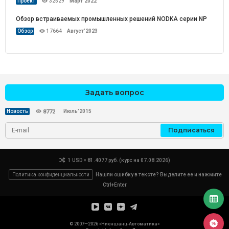
Проект
32529
Март’2022
Обзор встраиваемых промышленных решений NODKA серии NP
Обзор
17664
Август’2023
Задать вопрос
Июль’2015
Новость
8772
Подписаться
1 USD = 81.4077 руб. (курс на 07.08.2026)
Политика конфиденциальности
Нашли ошибку в тексте? Выделите ее и нажмите
Ctrl+Enter
© 2007—2026 «Ниеншанц-Автоматика»