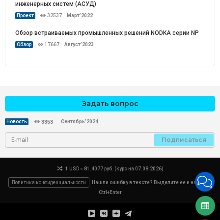
инженерных систем (АСУД)
Проект
32537
Март’2022
Обзор встраиваемых промышленных решений NODKA серии NP
Обзор
17667
Август’2023
Задать вопрос
Сентябрь’2024
Новость
3353
Подписаться
1 USD = 81.4077 руб. (курс на 07.08.2026)
Политика конфиденциальности
Нашли ошибку в тексте? Выделите ее и нажмите
Ctrl+Enter