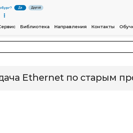
рбург
?
Да
Другой
Сервис
Библиотека
Направления
Контакты
Обуч
дача Ethernet по старым п