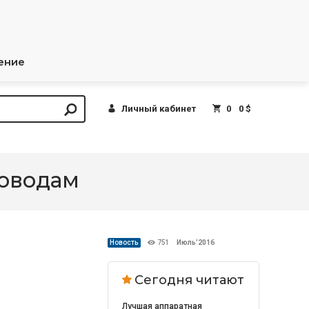
ение
Личный кабинет
0
0 $
роводам
Новость
751
Июль’2016
Сегодня читают
Лучшая аппаратная