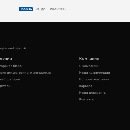
Июль’2016
Новость
751
 публичной офертой.
ления
Компания
торское бюро
О компании
рия искусственного интеллекта
Наши компетенции
 лаборатория
История компании
дители
Карьера
Наши документы
Контакты