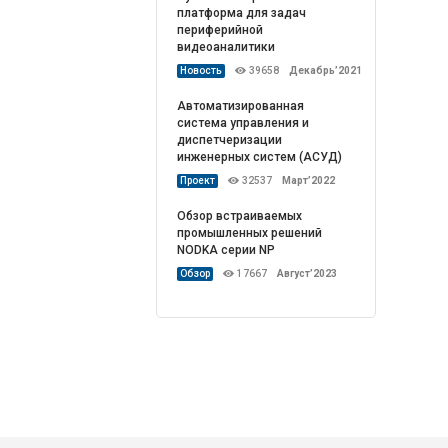
платформа для задач
периферийной
видеоаналитики
Новость
39658
Декабрь’2021
Автоматизированная
система управления и
диспетчеризации
инженерных систем (АСУД)
Проект
32537
Март’2022
Обзор встраиваемых
промышленных решений
NODKA серии NP
Обзор
17667
Август’2023