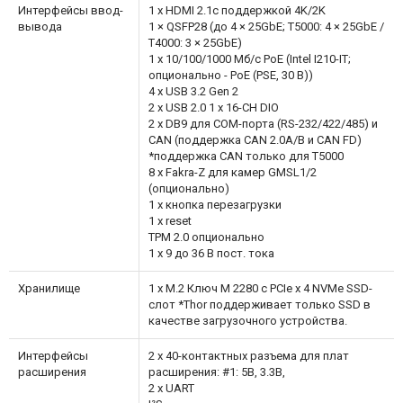
Интерфейсы ввод-
1 x HDMI 2.1с поддержкой 4K/2K
вывода
1 × QSFP28 (до 4 × 25GbE; T5000: 4 × 25GbE /
T4000: 3 × 25GbE)
1 x 10/100/1000 Мб/с PoE (Intel I210-IT;
опционально - PoE (PSE, 30 В))
4 x USB 3.2 Gen 2
2 x USB 2.0 1 x 16-CH DIO
2 x DB9 для COM-порта (RS-232/422/485) и
CAN (поддержка CAN 2.0A/B и CAN FD)
*поддержка CAN только для T5000
8 x Fakra-Z для камер GMSL1/2
(опционально)
1 x кнопка перезагрузки
1 x reset
TPM 2.0 опционально
1 x 9 до 36 В пост. тока
Хранилище
1 x M.2 Ключ M 2280 с PCIe x 4 NVMe SSD-
слот *Thor поддерживает только SSD в
качестве загрузочного устройства.
Интерфейсы
2 x 40-контактных разъема для плат
расширения
расширения: #1: 5В, 3.3В,
2 x UART