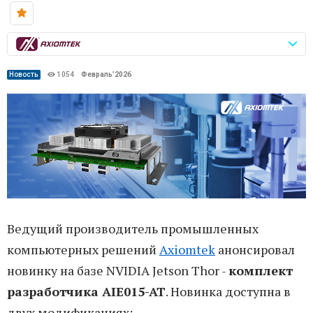
Новость
1054
Февраль’2026
Ведущий производитель промышленных
компьютерных решений
Axiomtek
анонсировал
новинку на базе NVIDIA Jetson Thor -
комплект
разработчика AIE015-AT
. Новинка доступна в
двух модификациях: