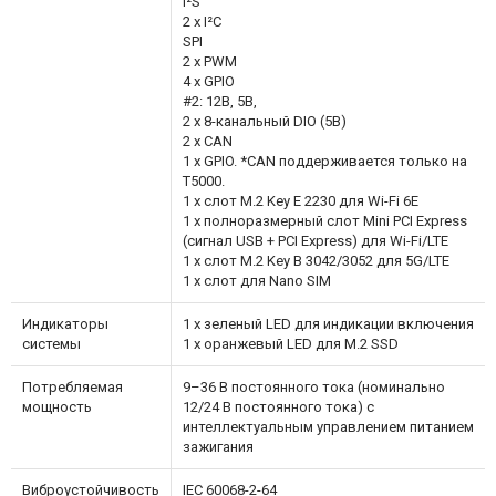
I²S
2 x I²C
SPI
2 x PWM
4 x GPIO
#2: 12В, 5В,
2 x 8-канальный DIO (5В)
2 x CAN
1 x GPIO. *CAN поддерживается только на
T5000.
1 x слот M.2 Key E 2230 для Wi-Fi 6E
1 x полноразмерный слот Mini PCI Express
(сигнал USB + PCI Express) для Wi-Fi/LTE
1 x слот M.2 Key B 3042/3052 для 5G/LTE
1 x слот для Nano SIM
Индикаторы
1 x зеленый LED для индикации включения
системы
1 x оранжевый LED для M.2 SSD
Потребляемая
9–36 В постоянного тока (номинально
мощность
12/24 В постоянного тока) с
интеллектуальным управлением питанием
зажигания
Виброустойчивость
IEC 60068-2-64