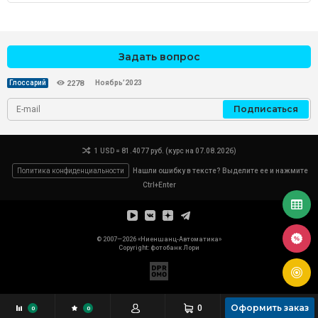
Задать вопрос
Ноябрь’2023
Глоссарий
2278
Подписаться
1 USD = 81.4077 руб. (курс на 07.08.2026)
Политика конфиденциальности
Нашли ошибку в тексте? Выделите ее и нажмите
Ctrl+Enter
© 2007—2026 «Ниеншанц-Автоматика»
Copyright: фотобанк
Лори
Оформить заказ
0
0
0