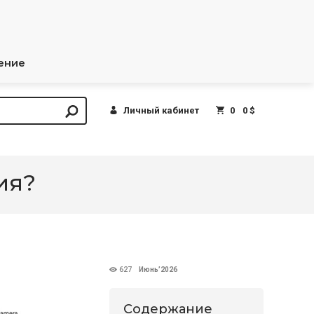
ение
Личный кабинет
0
0 $
ия?
627
Июнь’2026
Содержание