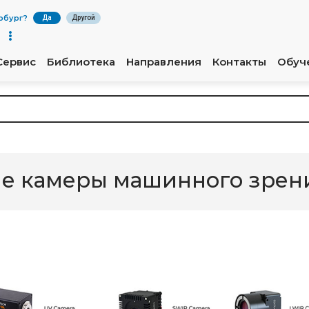
рбург
?
Да
Другой
Сервис
Библиотека
Направления
Контакты
Обуч
ые камеры машинного зрен