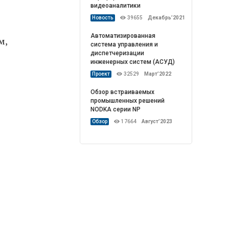
видеоаналитики
Новость
39655
Декабрь’2021
Автоматизированная
м,
система управления и
диспетчеризации
инженерных систем (АСУД)
Проект
32529
Март’2022
Обзор встраиваемых
промышленных решений
NODKA серии NP
Обзор
17664
Август’2023