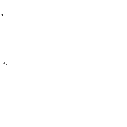
и:
ти,