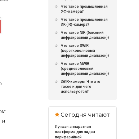
Что такое промышленная
УФ-камера?
Что такое промышленная
ИК (IR)-камера?
Что такое NIR (ближний
инфракрасный диапазон)?
Что такое SWIR
(коротковолновый
инфракрасный диапазон)?
Что такое MWIR
(средневолновый
инфракрасный диапазон)?
о
LWIR-камеры: Что это
такое и для чего
используются?
ом
Сегодня читают
) и
Лучшая аппаратная
платформа для задач
периферийной