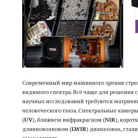
Современный мир машинного зрения стрем
видимого спектра. Всё чаще для решения с
научных исследований требуются матричны
человеческого глаза. Спектральные камер
(
UV
), ближнем инфракрасном (
NIR
), коро
длинноволновом (
LWIR
) диапазонах, ста
вычислениях.