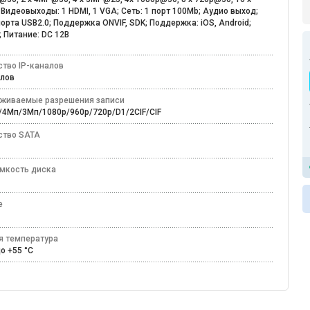
Видеовыходы: 1 HDMI, 1 VGA; Сеть: 1 порт 100Mb; Аудио выход;
порта USB2.0; Поддержка ONVIF, SDK; Поддержка: iOS, Android;
 Питание: DC 12В
ство IP-каналов
налов
живаемые разрешения записи
/4Мп/3Мп/1080p/960p/720p/D1/2CIF/CIF
ство SATA
ёмкость диска
е
DC
я температура
 до +55 °С