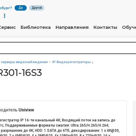
рбург
?
Да
Другой
Сервис
Библиотека
Направления
Контакты
Обуч
и серверы видеонаблюдения
IP-Видеорегистраторы
301-16S3
водитель
Uniview
гистратор IP 16-ти канальный 4K; Входящий поток на запись до
с; Поддерживаемые форматы сжатия: Ultra 265/H.265/H.264;
 разрешение до 4K; HDD: 1 SATA до 6Тб; декодирование: 1 x 4K@30,
@30, 2 x 4MP@30, 4 x 3MP@25, 4x 1080p@30, 8 x 720p@30, 16 x