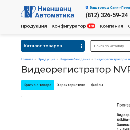
Ваш город
Санкт-Пете
(812) 326-59-24
Продукция
Конфигуратор
Компания
128
Каталог товаров
Главная
Продукция
Видеонаблюдение
Видеорегистраторы 
Видеорегистратор NVR
Кратко о товаре
Характеристики
Файлы
Произ
Видеоре
64Мбит/
Запись:
1 x 5MP