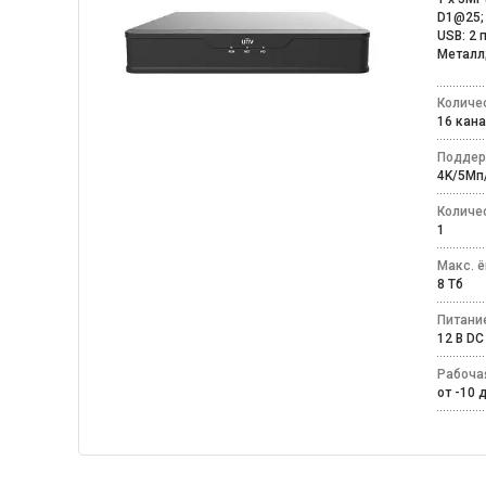
D1@25; 
USB: 2 
Металл;
Количе
16 ка
Поддер
4K/5Мп
Количе
1
Макс. 
8 Тб
Питани
12 В 
Рабоча
от -10