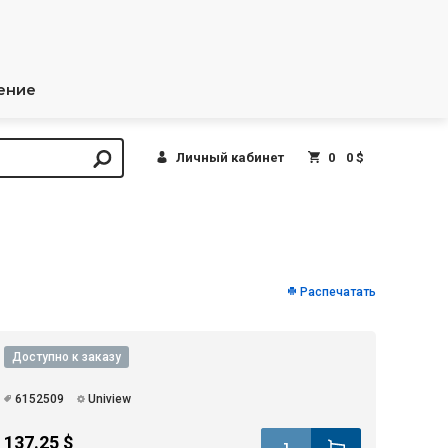
ение
Личный кабинет
0
0 $
Распечатать
Доступно к заказу
6152509
Uniview
137.25 $