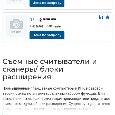
Цена по запросу
/BR
6156788
Winmate
Цена по запросу
Съемные считыватели и
сканеры/ блоки
расширения
Промышленные планшетные компьютеры и КПК в базовой
версии оснащаются универсальным набором функций. Для
выполнения специфических задач производители предлагают
съемные модули и блоки расширения. Существует достаточно
большое количество устройств для конкретных целей
промышленных предприятий, наиболее востребованными