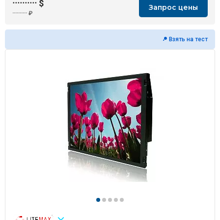
··········
$
Запрос цены
··········
₽
Взять на тест