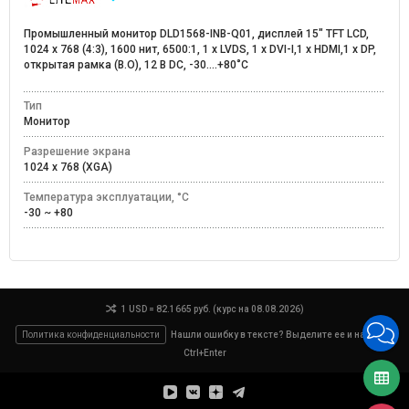
Промышленный монитор DLD1568-INB-Q01, дисплей 15" TFT LCD,
1024 х 768 (4:3), 1600 нит, 6500:1, 1 х LVDS, 1 х DVI-I,1 х HDMI,1 х DP,
открытая рамка (В.О), 12 В DC, -30....+80˚C
Тип
Монитор
Разрешение экрана
1024 x 768 (XGA)
Температура эксплуатации, °C
-30 ~ +80
1 USD = 82.1665 руб. (курс на 08.08.2026)
Политика конфиденциальности
Нашли ошибку в тексте? Выделите ее и нажмите
Ctrl+Enter