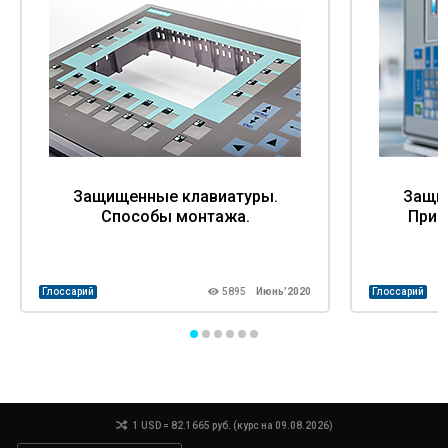
Защищенные клавиатуры.
Защи
Способы монтажа.
Прин
Глоссарий
5895
Июнь’2020
Глоссарий
1 USD = 82.1665 руб. (курс на 09.08.2026)