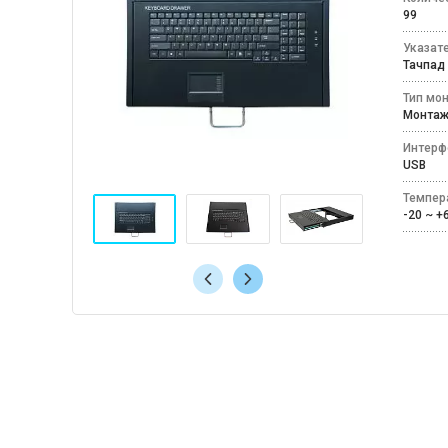
99
Указат
Тачпа
Тип мо
Монтаж
Интерф
USB
Темпер
-20 ~ 