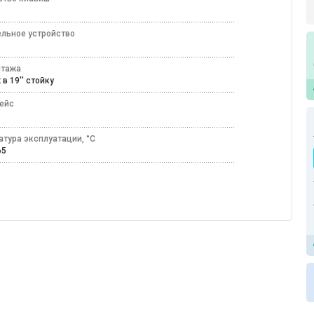
ельное устройство
д
нтажа
 в 19'' стойку
ейс
атура эксплуатации, °C
+65