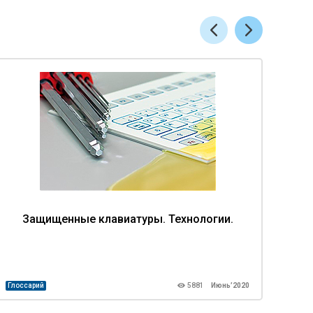
Защищенные клавиатуры. Технологии.
З
Глоссарий
5881
Июнь’2020
Глосс