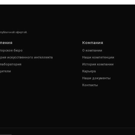
 публичной офертой.
ления
Компания
торское бюро
О компании
рия искусственного интеллекта
Наши компетенции
 лаборатория
История компании
дители
Карьера
Наши документы
Контакты