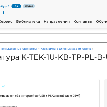
рбург
?
Да
Другой
Сервис
Библиотека
Направления
Контакты
Обуч
Промышленные клавиатуры
Клавиатуры с длинным ходом клавиш
тура K-TEK-1U-KB-TP-PL-B
живаются оба интерфейса (USB + PS/2 на кабеле с DB9F)
ство клавиш