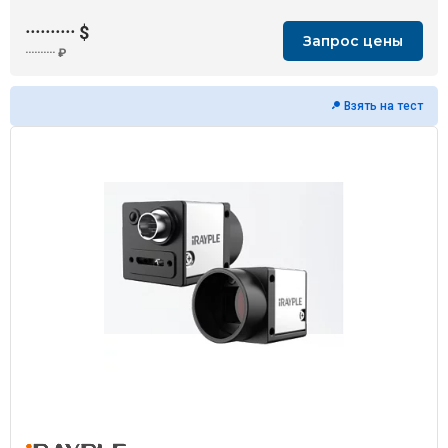
··········
$
Запрос цены
··········
₽
Взять на тест