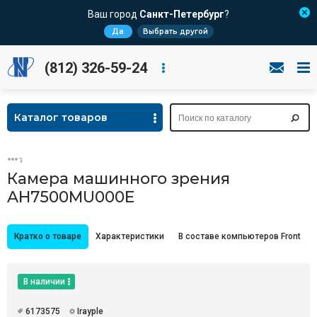
Ваш город
Санкт-Петербург
?
Да
Выбрать другой
(812) 326-59-24
Каталог товаров
Камера машинного зрения
AH7500MU000E
Кратко о товаре
Характеристики
В составе компьютеров Front
В наличии
6173575
Irayple