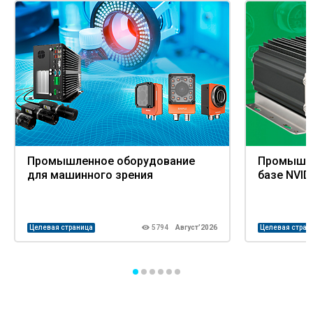
Промышленное оборудование
Промышле
для машинного зрения
базе NVID
Целевая страница
5794
Август’2026
Целевая стран