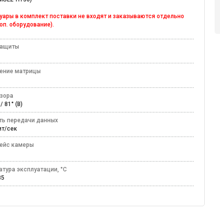
уары в комплект поставки не входят и заказываются отдельно
доп. оборудование).
защиты
ение матрицы
Mп
бзора
) / 81° (В)
ть передачи данных
бит/сек
ейс камеры
2
атура эксплуатации, °C
+85