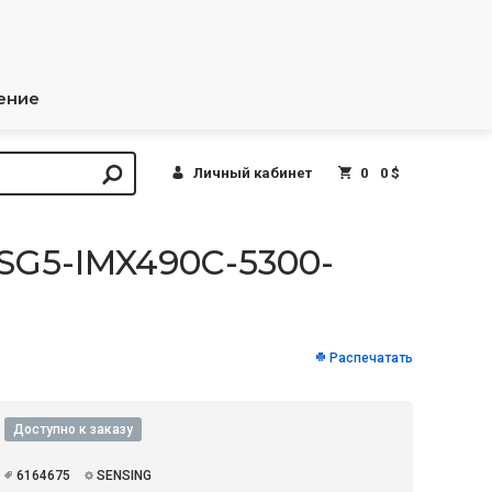
ение
Личный кабинет
0
0 $
SG5-IMX490C-5300-
Распечатать
Доступно к заказу
6164675
SENSING