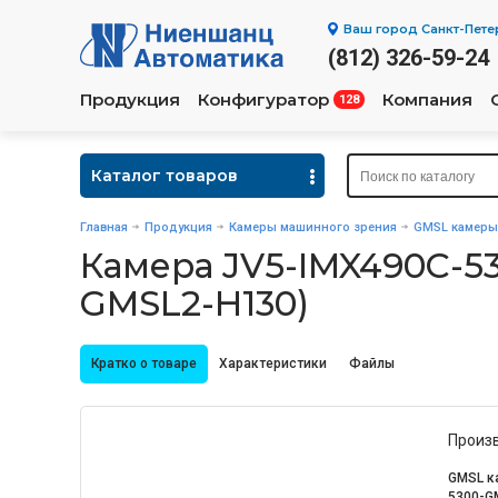
Ваш город
Санкт-Пете
(812) 326-59-24
Продукция
Конфигуратор
Компания
128
Каталог товаров
Главная
Продукция
Камеры машинного зрения
GMSL камеры
Камера JV5-IMX490C-53
GMSL2-H130)
Кратко о товаре
Характеристики
Файлы
Произ
GMSL к
5300-G