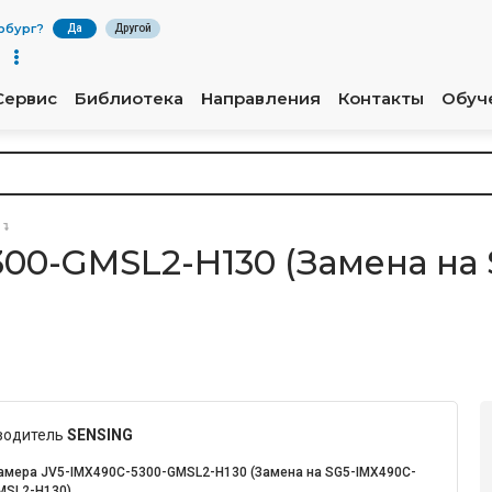
рбург
?
Да
Другой
Сервис
Библиотека
Направления
Контакты
Обуч
00-GMSL2-H130 (Замена на 
водитель
SENSING
амера JV5-IMX490C-5300-GMSL2-H130 (Замена на SG5-IMX490C-
MSL2-H130)