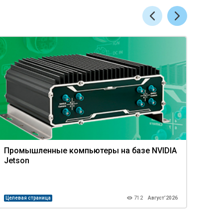
Промышленные компьютеры на базе NVIDIA
Апп
Jetson
про
Целевая страница
712
Август’2026
Целев