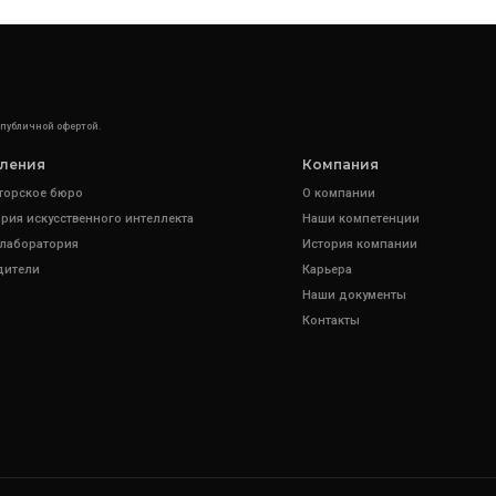
 публичной офертой.
ления
Компания
торское бюро
О компании
рия искусственного интеллекта
Наши компетенции
 лаборатория
История компании
дители
Карьера
Наши документы
Контакты