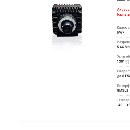
Аксесс
(см. в 
Класс 
IP67
Разреш
5.44 
Углы о
130° (Г
Скорос
до 6 Г
Интерф
GMSL
Темпер
-40 ~ 