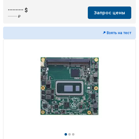
··········
$
Запрос цены
··········
₽
Взять на тест