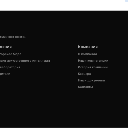
 публичной офертой.
ления
Компания
торское бюро
О компании
рия искусственного интеллекта
Наши компетенции
 лаборатория
История компании
дители
Карьера
Наши документы
Контакты