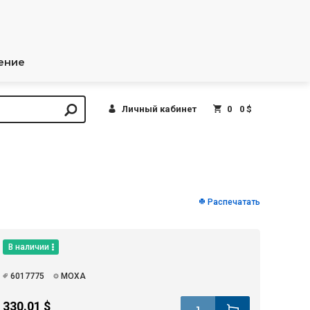
ение
Личный кабинет
0
0 $
Распечатать
В наличии
6017775
MOXA
330.01 $