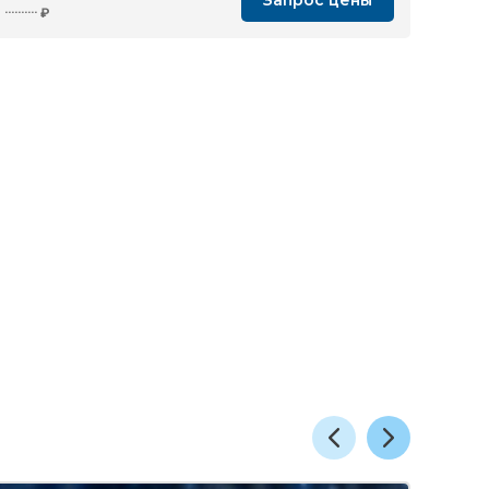
Запрос цены
··········
₽