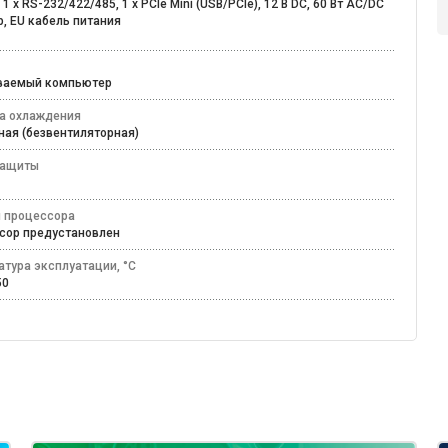
 1 х RS-232/422/485, 1 х PCIe Mini (USB/PCIе), 12 В DC, 60 Вт AC/DC
, EU кабель питания
иваемый компьютер
а охлаждения
ная (безвентиляторная)
защиты
 процессора
сор предустановлен
атура эксплуатации, °C
+50