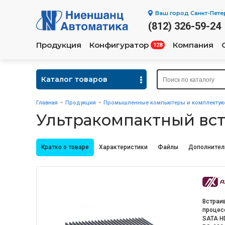
Ваш город
Санкт-Пете
(812) 326-59-24
Продукция
Конфигуратор
Компания
128
Каталог товаров
Главная
Продукция
Промышленные компьютеры и комплекту
Ультракомпактный вс
Кратко о товаре
Характеристики
Файлы
Дополнител
Встраи
процесс
SATA HDD