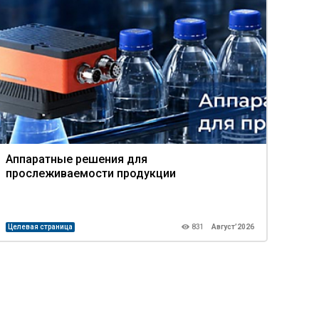
Аппаратные решения для
Про
прослеживаемости продукции
ком
Целевая страница
831
Август’2026
Целев