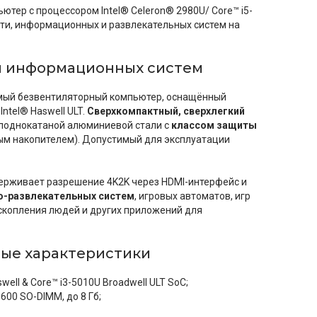
ер с процессором Intel® Celeron® 2980U/ Core™ i5-
ти, информационных и развлекательных систем на
я информационных систем
емый безвентиляторный компьютер, оснащённый
tel® Haswell ULT.
Сверхкомпактный, сверхлегкий
олоднокатаной алюминиевой стали с
классом защиты
ым накопителем). Допустимый для эксплуатации
ерживает разрешение 4K2K через HDMI-интерфейс и
о-развлекательных систем
, игровых автоматов, игр
скопления людей и других приложений для
ные характеристики
ell & Core™ i3-5010U Broadwell ULT SoC;
00 SO-DIMM, до 8 Гб;