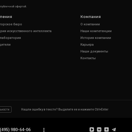
 публичной офертой.
ления
Компания
торское бюро
О компании
рия искусственного интеллекта
Наши компетенции
 лаборатория
История компании
дители
Карьера
Наши документы
Контакты
ьности
Нашли ошибку в тексте? Выделите ее и нажмите Ctrl+Enter
(495) 980-64-06