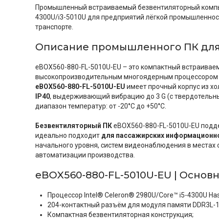
Промышленный встраиваемый безвентиляторный компьют
4300U/i3-5010U для предприятий лёгкой промышленнос
транспорте.
Описание промышленного ПК дл
eBOX560-880-FL-5010U-EU – это компактный встраива
высокопроизводительным многоядерным процессором In
eBOX560-880-FL-5010U-EU
имеет прочный корпус из х
IP40
, выдерживающий вибрацию до 3 G (с твердотельн
диапазон температур: от -20°C до +50°C.
Безвентиляторный ПК
eBOX560-880-FL-5010U-EU подд
идеально подходит
для пассажирских информационн
начального уровня, систем видеонаблюдения в местах 
автоматизации производства.
eBOX560-880-FL-5010U-EU | Основ
Процессор Intel® Celeron® 2980U/Core™ i5-4300U Hasw
204-контактный разъём для модуля памяти DDR3L-16
Компактная безвентиляторная конструкция;