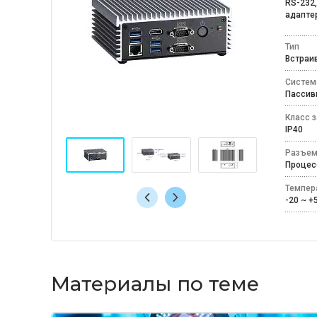
RS-232,
адаптер
Тип
Встра
Систем
Пассив
Класс 
IP40
Разъем
Процес
Темпер
-20 ~ 
Материалы по теме