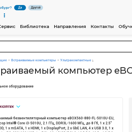
рбург
?
Да
Другой
Сервис
Библиотека
Направления
Контакты
Обуч
ющие
Встраиваемые компьютеры
Ультракомпактные
траиваемый компьютер eBO
ьное оборудование
ваемый безвентиляторный компьютер eBOX560-880-FL-5010U-EU,
ор Intel® Core i3-5010U, 2.1 ГГц, DDR3L-1600 MГц, до 8 Гб, 1 x 2.5”
, 1 x mSATA, 1 х HDMI, 1 х DisplayPort, 2 х GbE LAN, 4 х USB 3.0, 1 х