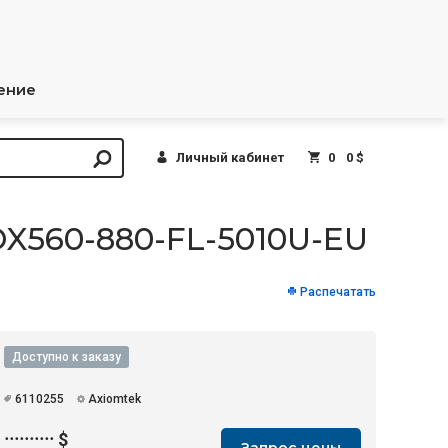
ение
Личный кабинет
0
0 $
X560-880-FL-5010U-EU
Распечатать
Доступно к заказу
6110255
Axiomtek
··········
$