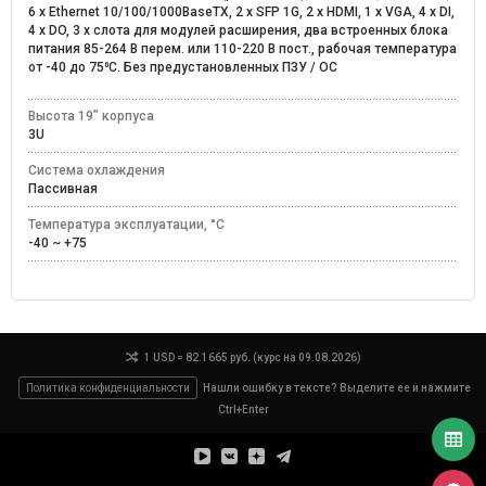
6 x Ethernet 10/100/1000BaseTX, 2 x SFP 1G, 2 x HDMI, 1 x VGA, 4 x DI,
4 x DO, 3 x слота для модулей расширения, два встроенных блока
питания 85-264 В перем. или 110-220 В пост., рабочая температура
от -40 до 75⁰C. Без предустановленных ПЗУ / ОС
Высота 19” корпуса
3U
Система охлаждения
Пассивная
Температура эксплуатации, °C
-40 ~ +75
1 USD = 82.1665 руб. (курс на 09.08.2026)
Политика конфиденциальности
Нашли ошибку в тексте? Выделите ее и нажмите
Ctrl+Enter