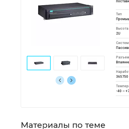
постав
Тип
Промы
Высота
2U
Систем
Пассив
Разъем
Впаян
Наработ
365750
Темпер
-40 ~ 
Материалы по теме