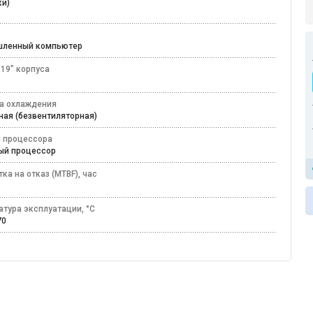
ки)
шленный компьютер
 19” корпуса
а охлаждения
ная (безвентиляторная)
 процессора
ный процессор
ка на отказ (MTBF), час
атура эксплуатации, °C
+70