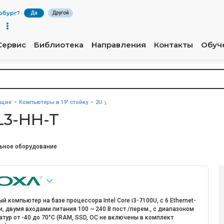
рбург
?
Да
Другой
Сервис
Библиотека
Направления
Контакты
Обуч
ющие
Компьютеры в 19" стойку
2U
L3-HH-T
ьное оборудование
й компьютер на базе процессора Intel Core i3-7100U, с 6 Ethernet-
, двумя входами питания 100 ~ 240 В пост./перем., с диапазоном
тур от -40 до 70°C (RAM, SSD, ОС не включены в комплект