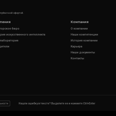
 публичной офертой.
ления
Компания
торское бюро
О компании
рия искусственного интеллекта
Наши компетенции
 лаборатория
История компании
дители
Карьера
Наши документы
Контакты
ьности
Нашли ошибку в тексте? Выделите ее и нажмите Ctrl+Enter