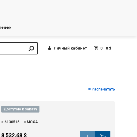
ение
Личный кабинет
0
0 $
Распечатать
Доступно к заказу
6130515
MOXA
8 532.68 $