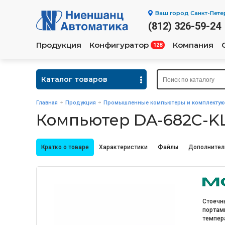
Ваш город
Санкт-Пете
(812) 326-59-24
Продукция
Конфигуратор
Компания
128
Каталог товаров
Главная
Продукция
Промышленные компьютеры и комплекту
Компьютер DA-682C-K
Кратко о товаре
Характеристики
Файлы
Дополнител
Стоечны
портами
темпера