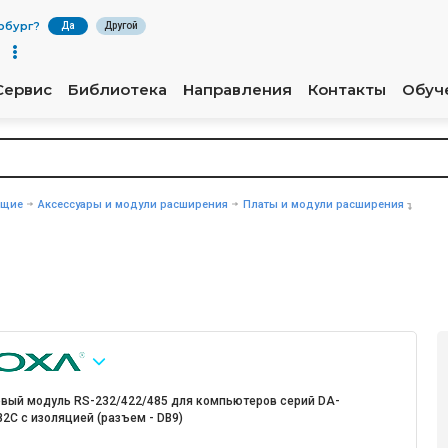
рбург
?
Да
Другой
Сервис
Библиотека
Направления
Контакты
Обуч
ющие
Аксессуары и модули расширения
Платы и модули расширения
овый модуль RS-232/422/485 для компьютеров серий DA-
2C с изоляцией (разъем - DB9)