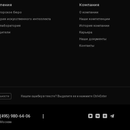
ления
Компания
торское бюро
О компании
рия искусственного интеллекта
Наши компетенции
 лаборатория
История компании
дители
Карьера
Наши документы
Контакты
ьности
Нашли ошибку в тексте? Выделите ее и нажмите Ctrl+Enter
(495) 980-64-06
Москва