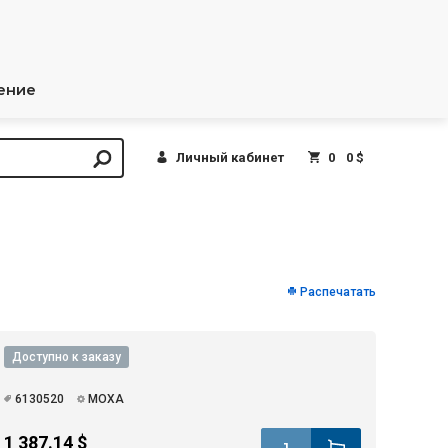
ение
Личный кабинет
0
0 $
Распечатать
Доступно к заказу
6130520
MOXA
1 387.14 $