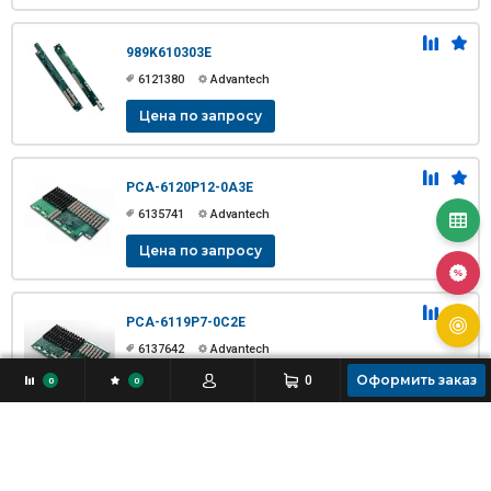
989K610303E
6121380
Advantech
Цена по запросу
PCA-6120P12-0A3E
6135741
Advantech
Цена по запросу
PCA-6119P7-0C2E
6137642
Advantech
Оформить заказ
0
0
0
Цена по запросу
ATX6022/14G
6138794
Axiomtek