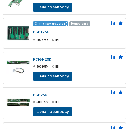
Цена по запросу
Снят с производства
Недоступно
PCI-17SQ
1075733
IEI
PCI64-2SD
5001954
IEI
Цена по запросу
PCI-2SD
6000772
IEI
Цена по запросу