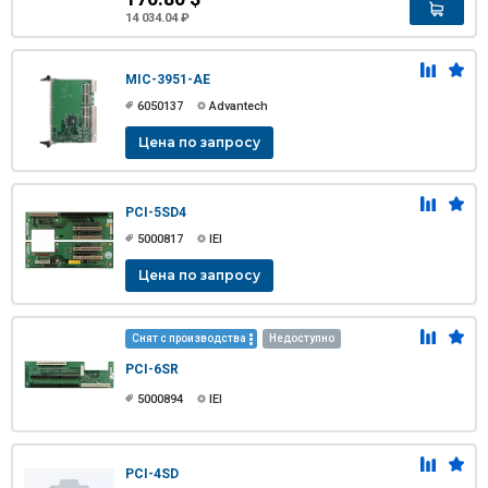
14 034.04 ₽
MIC-3951-AE
6050137
Advantech
Цена по запросу
PCI-5SD4
5000817
IEI
Цена по запросу
Снят с производства
Недоступно
PCI-6SR
5000894
IEI
PCI-4SD