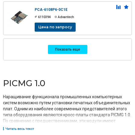
PCA-6108P6-0C1E
6110394
Advantech
Цена по запросу
Показать еще
PICMG 1.0
Наращивание функционала промышленных компьютерных
систем возможно путем установки печатных объединительных
плат. Одним из наиболее современных представителей этого
типа оборудования являются кросс-платы стандарта PICMG 1.0.
По сравнению с предшественниками, эти модули имеют
значительно больше слотов расширения, что позволяет в
Читать весь текст
значительной степени увеличить функциональные